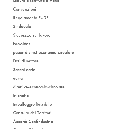
Lettura e scrittura a mano
Convenzioni
Regolamento EUDR
Sindacale
Sicurezza sul lavoro
two-sides
paper-district-economia-circolare
Dati di settore
Sacchi carta
ecma
direttive-economia-circolare
Etichette
Imballaggio flessibile
Consulta dei Territori
Accordi Confindustria