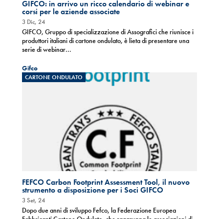
GIFCO: in arrivo un ricco calendario di webinar e
corsi per le aziende associate
3 Dic, 24
GIFCO, Gruppo di specializzazione di Assografici che riunisce i
produttori italiani di cartone ondulato, è lieta di presentare una
serie di webinar...
Gifco
CARTONE ONDULATO
FEFCO Carbon Footprint Assessment Tool, il nuovo
strumento a disposizione per i Soci GIFCO
3 Set, 24
Dopo due anni di sviluppo Fefco, la Federazione Europea
Fabbricanti Cartone Ondulato, che raggruppa le associazioni di