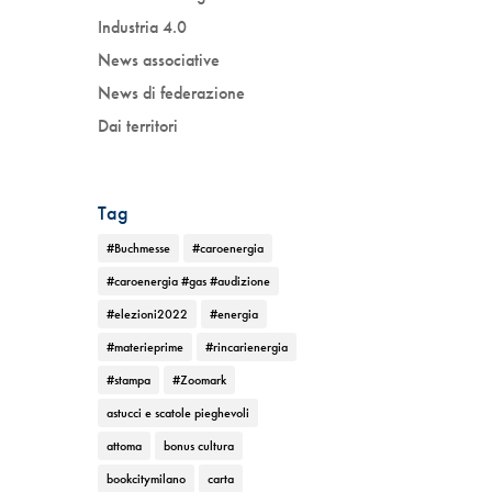
Industria 4.0
News associative
News di federazione
Dai territori
Tag
#Buchmesse
#caroenergia
#caroenergia #gas #audizione
#elezioni2022
#energia
#materieprime
#rincarienergia
#stampa
#Zoomark
astucci e scatole pieghevoli
attoma
bonus cultura
bookcitymilano
carta