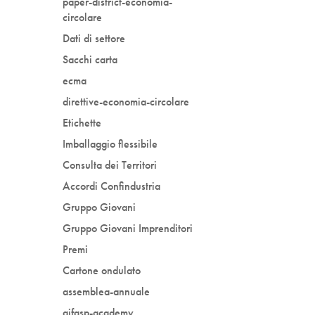
paper-district-economia-
circolare
Dati di settore
Sacchi carta
ecma
direttive-economia-circolare
Etichette
Imballaggio flessibile
Consulta dei Territori
Accordi Confindustria
Gruppo Giovani
Gruppo Giovani Imprenditori
Premi
Cartone ondulato
assemblea-annuale
gifasp-academy