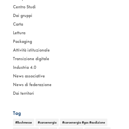
Centro Studi
Dai gruppi
Carta
Lettura
Packaging
Attività istituzionale
Transizione digitale
Industria 4.0
News associative
News di federazione
Dai territori
Tag
#Buchmesse
#caroenergia
#caroenergia #gas #audizione