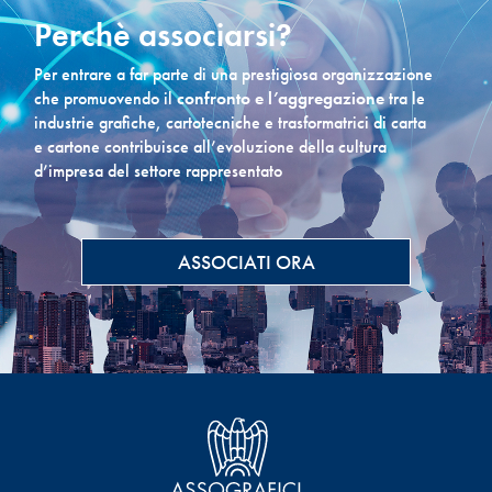
Perchè associarsi?
Per entrare a far parte di una prestigiosa organizzazione
che promuovendo il
confronto e l’aggregazione
tra le
industrie grafiche, cartotecniche e trasformatrici di carta
e cartone contribuisce all’evoluzione della cultura
d’impresa del settore rappresentato
ASSOCIATI ORA