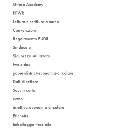
Gifasp Academy
PPWR
Lettura e scrittura a mano
Convenzioni
Regolamento EUDR
Sindacale
Sicurezza sul lavoro
two-sides
paper-district-economia-circolare
Dati di settore
Sacchi carta
ecma
direttive-economia-circolare
Etichette
Imballaggio flessibile