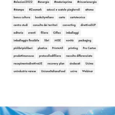
#elezioni2022
#energia
#materieprime
#rincarienergia
#stampa
#Zoomark
astucci e scatole pieghevoli
attoma
bonus cultura
bookcitymilano
carta
cartotecnica
centro studi
consulta dei territori
converting
direttivaSUP
editoria
eventi
filiera
Giflex
imballaggi
imballaggio flessibile
libri
MISE
novità
packaging
piùlibripiùliberi
plastica
Print4All
printing
Pro Carton
prodottimonouso
protocollodifiliera
raccolta differenziata
recepimentodirettivaUE
recovery plan
sindacati
Ucima
unindustria varese
UnioneItalianaFood
univa
Webinar