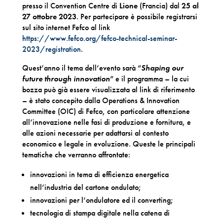
presso il Convention Centre di
Lione
(Francia) dal
25 al
27 ottobre 2023
. Per partecipare è possibile registrarsi
sul sito internet Fefco al link
https://www.fefco.org/fefco-technical-seminar-
2023/registration
.
Quest’anno il tema dell’evento sarà “
Shaping our
future through innovation
” e il programma – la cui
bozza può già essere visualizzata al link di riferimento
– è stato concepito dalla Operations & Innovation
Committee (OIC) di Fefco, con particolare attenzione
all’innovazione nelle fasi di produzione e fornitura, e
alle azioni necessarie per adattarsi al contesto
economico e legale in evoluzione. Queste le principali
tematiche che verranno affrontate:
innovazioni in tema di efficienza energetica
nell’industria del cartone ondulato;
innovazioni per l’ondulatore ed il converting;
tecnologia di stampa digitale nella catena di