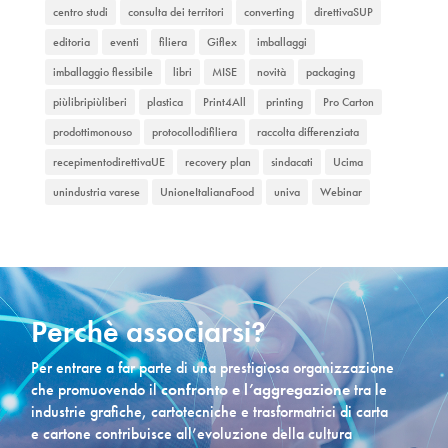
centro studi
consulta dei territori
converting
direttivaSUP
editoria
eventi
filiera
Giflex
imballaggi
imballaggio flessibile
libri
MISE
novità
packaging
piùlibripiùliberi
plastica
Print4All
printing
Pro Carton
prodottimonouso
protocollodifiliera
raccolta differenziata
recepimentodirettivaUE
recovery plan
sindacati
Ucima
unindustria varese
UnioneItalianaFood
univa
Webinar
Perchè associarsi?
Per entrare a far parte di una prestigiosa organizzazione
che promuovendo il
confronto e l’aggregazione
tra le
industrie grafiche, cartotecniche e trasformatrici di carta
e cartone contribuisce all’evoluzione della cultura