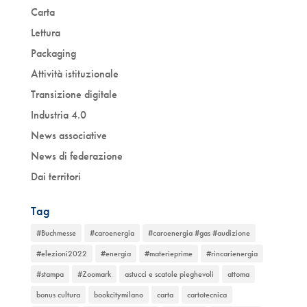
Carta
Lettura
Packaging
Attività istituzionale
Transizione digitale
Industria 4.0
News associative
News di federazione
Dai territori
Tag
#Buchmesse
#caroenergia
#caroenergia #gas #audizione
#elezioni2022
#energia
#materieprime
#rincarienergia
#stampa
#Zoomark
astucci e scatole pieghevoli
attoma
bonus cultura
bookcitymilano
carta
cartotecnica