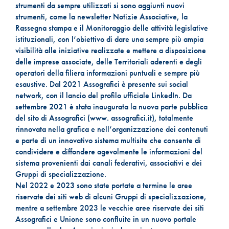
strumenti da sempre utilizzati si sono aggiunti nuovi
strumenti, come la newsletter Notizie Associative, la
Rassegna stampa e il Monitoraggio delle attività legislative
istituzionali, con l’obiettivo di dare una sempre più ampia
visibilità alle iniziative realizzate e mettere a disposizione
delle imprese associate, delle Territoriali aderenti e degli
operatori della filiera informazioni puntuali e sempre più
esaustive. Dal 2021 Assografici è presente sui social
network, con il lancio del profilo ufficiale LinkedIn. Da
settembre 2021 è stata inaugurata la nuova parte pubblica
del sito di Assografici (www. assografici.it), totalmente
rinnovata nella grafica e nell’organizzazione dei contenuti
e parte di un innovativo sistema multisite che consente di
condividere e diffondere agevolmente le informazioni del
sistema provenienti dai canali federativi, associativi e dei
Gruppi di specializzazione.
Nel 2022 e 2023 sono state portate a termine le aree
riservate dei siti web di alcuni Gruppi di specializzazione,
mentre a settembre 2023 le vecchie aree riservate dei siti
Assografici e Unione sono confluite in un nuovo portale