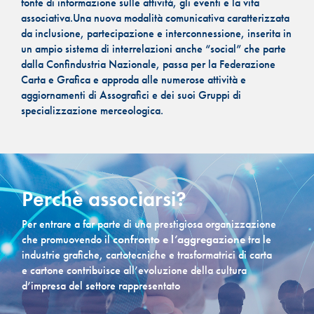
fonte di informazione sulle attività, gli eventi e la vita
associativa.Una nuova modalità comunicativa caratterizzata
da inclusione, partecipazione e interconnessione, inserita in
un ampio sistema di interrelazioni anche “social” che parte
dalla Confindustria Nazionale, passa per la Federazione
Carta e Grafica e approda alle numerose attività e
aggiornamenti di Assografici e dei suoi Gruppi di
specializzazione merceologica.
Perchè associarsi?
Per entrare a far parte di una prestigiosa organizzazione
che promuovendo il
confronto e l’aggregazione
tra le
industrie grafiche, cartotecniche e trasformatrici di carta
e cartone contribuisce all’evoluzione della cultura
d’impresa del settore rappresentato