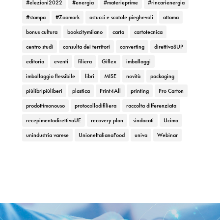
#elezioni2022
#energia
#materieprime
#rincarienergia
#stampa
#Zoomark
astucci e scatole pieghevoli
attoma
bonus cultura
bookcitymilano
carta
cartotecnica
centro studi
consulta dei territori
converting
direttivaSUP
editoria
eventi
filiera
Giflex
imballaggi
imballaggio flessibile
libri
MISE
novità
packaging
piùlibripiùliberi
plastica
Print4All
printing
Pro Carton
prodottimonouso
protocollodifiliera
raccolta differenziata
recepimentodirettivaUE
recovery plan
sindacati
Ucima
unindustria varese
UnioneItalianaFood
univa
Webinar