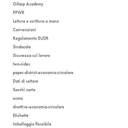
Gifasp Academy
PPWR
Lettura e scrittura a mano
Convenzioni
Regolamento EUDR
Sindacale
Sicurezza sul lavoro
two-sides
paper-district-economia-circolare
Dati di settore
Sacchi carta
ecma
direttive-economia-circolare
Etichette
Imballaggio flessibile