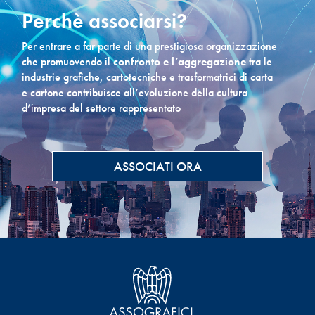
Perchè associarsi?
Per entrare a far parte di una prestigiosa organizzazione
che promuovendo il
confronto e l’aggregazione
tra le
industrie grafiche, cartotecniche e trasformatrici di carta
e cartone contribuisce all’evoluzione della cultura
d’impresa del settore rappresentato
ASSOCIATI ORA