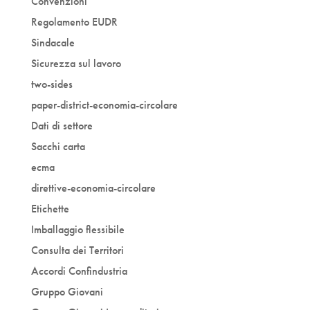
Convenzioni
Regolamento EUDR
Sindacale
Sicurezza sul lavoro
two-sides
paper-district-economia-circolare
Dati di settore
Sacchi carta
ecma
direttive-economia-circolare
Etichette
Imballaggio flessibile
Consulta dei Territori
Accordi Confindustria
Gruppo Giovani