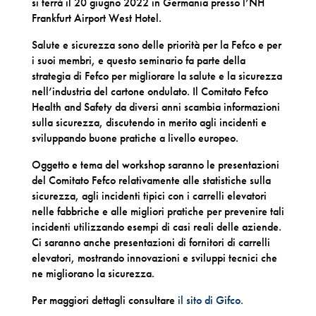
si terrà il 20 giugno 2022 in Germania presso l’NH
Frankfurt Airport West Hotel.
Salute e sicurezza sono delle priorità per la Fefco e per
i suoi membri, e questo seminario fa parte della
strategia di Fefco per migliorare la salute e la sicurezza
nell’industria del cartone ondulato. Il Comitato Fefco
Health and Safety da diversi anni scambia informazioni
sulla sicurezza, discutendo in merito agli incidenti e
sviluppando buone pratiche a livello europeo.
Oggetto e tema del workshop saranno le presentazioni
del Comitato Fefco relativamente alle statistiche sulla
sicurezza, agli incidenti tipici con i carrelli elevatori
nelle fabbriche e alle migliori pratiche per prevenire tali
incidenti utilizzando esempi di casi reali delle aziende.
Ci saranno anche presentazioni di fornitori di carrelli
elevatori, mostrando innovazioni e sviluppi tecnici che
ne migliorano la sicurezza.
Per maggiori dettagli consultare
il sito di Gifco.