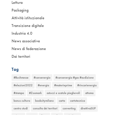
Lettura
Packaging
Attività istituzionale
Transizione digitale
Industria 4.0
News associative
News di federazione
Dai territori
Tag
#Buchmesse
#caroenergia
#caroenergia #gas #audizione
#elezioni2022
#energia
#materieprime
#rincarienergia
#stampa
#Zoomark
astucci e scatole pieghevoli
attoma
bonus cultura
bookcitymilano
carta
cartotecnica
centro studi
consulta dei territori
converting
direttivaSUP