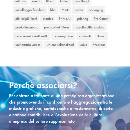
editoria
eventi
filiera
Giflex
imballaggi
imballaggio flessibile
libri
MISE
novità
packaging
piùlibripiùliberi
plastica
Print4All
printing
Pro Carton
prodottimonouso
protocollodifiliera
raccolta differenziata
recepimentodirettivaUE
recovery plan
sindacati
Ucima
unindustria varese
UnioneItalianaFood
univa
Webinar
Perchè associarsi?
Per entrare a far parte di una prestigiosa organizzazione
che promuovendo il
confronto e l’aggregazione
tra le
industrie grafiche, cartotecniche e trasformatrici di carta
e cartone contribuisce all’evoluzione della cultura
d’impresa del settore rappresentato