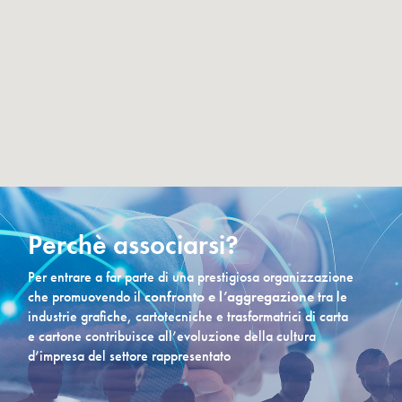
Perchè associarsi?
Per entrare a far parte di una prestigiosa organizzazione
che promuovendo il
confronto e l’aggregazione
tra le
industrie grafiche, cartotecniche e trasformatrici di carta
e cartone contribuisce all’evoluzione della cultura
d’impresa del settore rappresentato