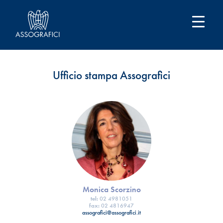
Ufficio stampa Assografici
Monica Scorzino
tel:
02 4981051
fax:
02 4816947
assografici@assografici.it