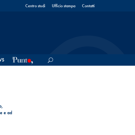
Centro studi
Ufficio stampa
Contatti
WS
o,
ee e ad