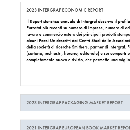
2023 INTERGRAF ECONOMIC REPORT
Il Report statistico annuale di Intergraf descrive il profil
Eurostat più recenti su numero di imprese, numero di add
lavoro e commercio estero dei principali prodotti stampat
alcuni Paesi Ue descritti dai Centri Studi delle Associaz
della società di ricerche Smithers, partner di Intergraf. Fo
(cartario, inchiostri, librario, editoriale) e sui compart
completamente nuovo e rivisto, che permette una miglior
2023 INTERGRAF PACKAGING MARKET REPORT
2021 INTERGRAF EUROPEAN BOOK MARKET REPO