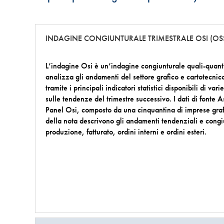
INDAGINE CONGIUNTURALE TRIMESTRALE OSI (O
L’indagine Osi è un’indagine congiunturale quali-quantit
analizza gli andamenti del settore grafico e cartotecnic
tramite i principali indicatori statistici disponibili di var
sulle tendenze del trimestre successivo. I dati di fonte 
Panel Osi, composto da una cinquantina di imprese grafic
della nota descrivono gli andamenti tendenziali e congiu
produzione, fatturato, ordini interni e ordini esteri.