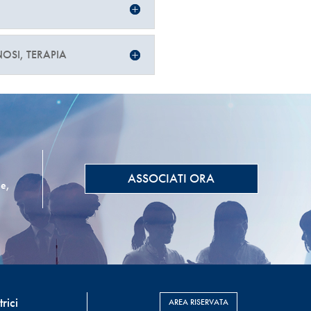
NOSI, TERAPIA
ASSOCIATI ORA
he,
rici
AREA RISERVATA