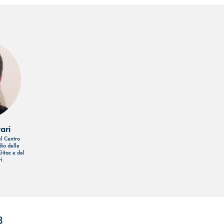
ari
el Centro
dio delle
Gitac e del
i.
3