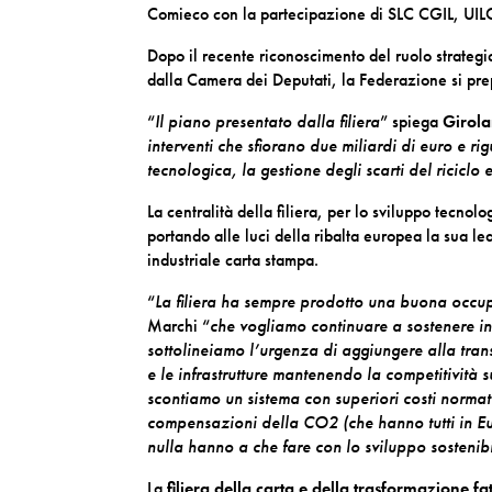
Comieco con la partecipazione di SLC CGIL, UIL
Dopo il recente riconoscimento del
ruolo strategi
dalla
Camera dei Deputati, la Federazione si pre
“
Il piano presentato dalla filiera
” spiega
Girol
interventi che sfiorano due miliardi di euro e r
tecnologica, la gestione degli scarti del riciclo
La centralità della filiera, per lo
sviluppo tecnolog
portando alle luci della ribalta europea la sua lea
industriale carta stampa.
“
La filiera ha sempre prodotto una buona occupa
Marchi “
che vogliamo continuare a sostenere in
sottolineiamo l’urgenza di aggiungere alla tran
e le infrastrutture mantenendo la competitività s
scontiamo un sistema con superiori costi normat
compensazioni della CO2 (che hanno tutti in Eu
nulla hanno a che fare con lo sviluppo sostenib
La
filiera della carta e della trasformazione
fa