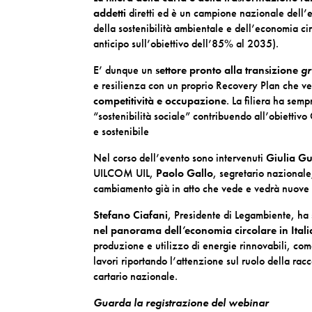
addetti
diretti ed è un campione nazionale dell’e
della sostenibilità ambientale e dell’economia ci
anticipo sull’obiettivo dell’85% al 2035).
E’ dunque un
settore pronto alla transizione
g
e resilienza con un proprio Recovery Plan che 
competitività e occupazione
.
La filiera ha sem
“sostenibilità sociale” contribuendo all’obietti
e sostenibile
Nel corso dell’evento sono intervenuti
Giulia G
UILCOM UIL,
Paolo Gallo
, segretario nazionale
cambiamento già in atto che vede e vedrà nuove f
Stefano Ciafani
,
Presidente di Legambiente, ha 
nel panorama dell’economia circolare in Itali
produzione e utilizzo di energie rinnovabili, co
lavori riportando l’attenzione sul ruolo della rac
cartario nazionale.
Guarda la registrazione del webinar