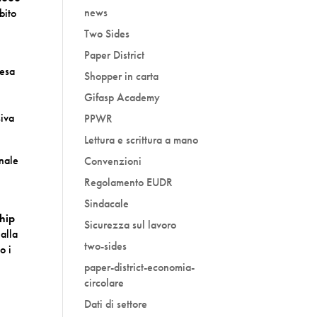
news
bito
Two Sides
Paper District
resa
Shopper in carta
Gifasp Academy
siva
PPWR
Lettura e scrittura a mano
onale
Convenzioni
Regolamento EUDR
Sindacale
ship
Sicurezza sul lavoro
alla
two-sides
o i
paper-district-economia-
circolare
Dati di settore