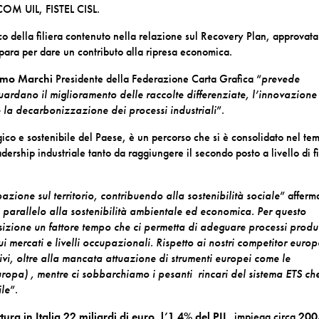
COM UIL, FISTEL CISL.
co della filiera
contenuto nella
relazione sul Recovery Plan,
approvata
para per dare un contributo alla ripresa economica.
amo Marchi
Presidente della Federazione Carta Grafica “
prevede
iguardano il miglioramento delle raccolte differenziate, l’innovazione
 e la decarbonizzazione dei processi industriali
”.
ico e sostenibile del Paese, è un percorso che si è consolidato nel te
dership industriale tanto da raggiungere il secondo posto a livello di fi
zione sul territorio, contribuendo alla sostenibilità sociale
” afferm
 parallelo alla sostenibilità ambientale ed economica. Per questo
sizione un fattore tempo che ci permetta di adeguare processi produt
ui mercati e livelli occupazionali. Rispetto ai nostri competitor europ
ivi, oltre alla mancata attuazione di strumenti europei come le
ropa) , mentre ci sobbarchiamo i pesanti rincari del sistema ETS ch
ile
”.
ttura in Italia 22 miliardi di euro, l’1,4% del PIL
, impiega circa
200