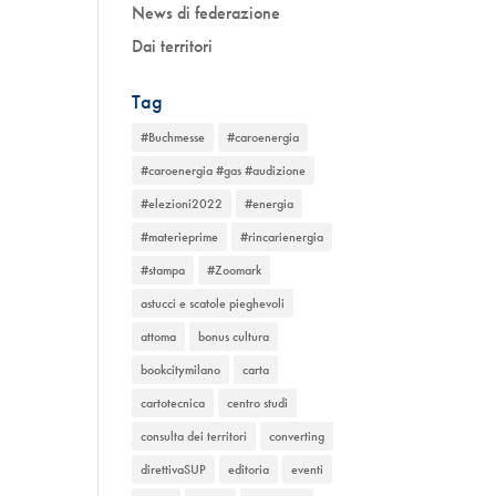
News di federazione
Dai territori
Tag
#Buchmesse
#caroenergia
#caroenergia #gas #audizione
#elezioni2022
#energia
#materieprime
#rincarienergia
#stampa
#Zoomark
astucci e scatole pieghevoli
attoma
bonus cultura
bookcitymilano
carta
cartotecnica
centro studi
consulta dei territori
converting
direttivaSUP
editoria
eventi