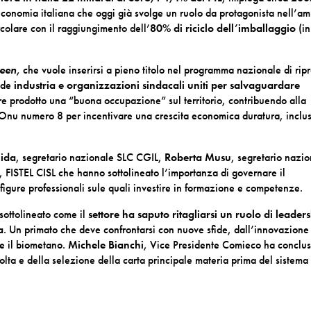
conomia italiana che oggi già svolge un ruolo da protagonista nell’am
rcolare con il raggiungimento dell’
80% di riciclo dell’imballaggio
(in
reen
,
che vuole inserirsi a pieno titolo nel programma nazionale di rip
vede
industria e organizzazioni sindacali uniti per salvaguardare
pre prodotto una “buona occupazione” sul territorio, contribuendo alla
vo Onu numero 8 per
incentivare una crescita economica duratura, inclu
uida
, segretario nazionale SLC CGIL,
Roberta Musu
, segretario nazi
, FISTEL CISL che hanno sottolineato l’importanza di governare il
igure professionali sule quali investire in formazione e competenze.
sottolineato come il
settore ha saputo ritagliarsi un ruolo di leader
a
. Un primato che deve confrontarsi con nuove sfide, dall’innovazione 
me il biometano.
Michele Bianchi
, Vice Presidente Comieco ha conclus
colta e della selezione della carta principale materia prima del sistema