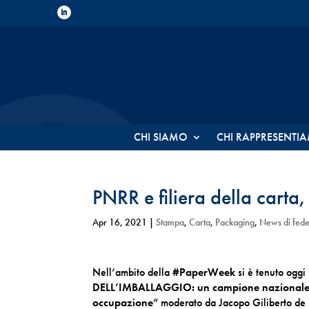
CHI SIAMO
CHI RAPPRESENTI
PNRR e filiera della carta
Apr 16, 2021
|
Stampa
,
Carta
,
Packaging
,
News di fed
Nell’ambito della #
PaperWeek
si è tenuto oggi 
DELL’IMBALLAGGIO: un campione nazionale 
occupazione
” moderato da Jacopo Giliberto de