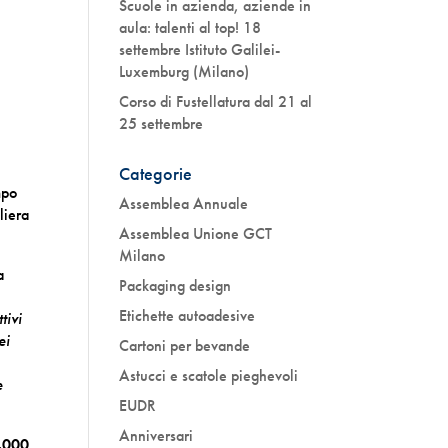
Scuole in azienda, aziende in
aula: talenti al top! 18
settembre Istituto Galilei-
Luxemburg (Milano)
Corso di Fustellatura dal 21 al
25 settembre
Categorie
mpo
Assemblea Annuale
liera
Assemblea Unione GCT
Milano
a
Packaging design
Etichette autoadesive
tivi
ei
Cartoni per bevande
Astucci e scatole pieghevoli
e
EUDR
Anniversari
.000