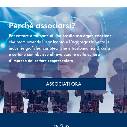
Perchè associarsi?
Per entrare a far parte di una prestigiosa organizzazione
che promuovendo il
confronto e l’aggregazione
tra le
industrie grafiche, cartotecniche e trasformatrici di carta
e cartone contribuisce all’evoluzione della cultura
d’impresa del settore rappresentato
ASSOCIATI ORA