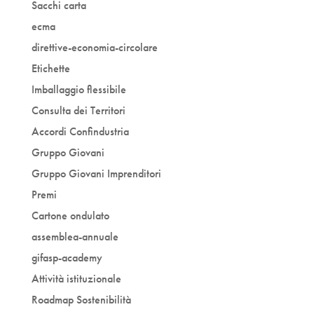
Sacchi carta
ecma
direttive-economia-circolare
Etichette
Imballaggio flessibile
Consulta dei Territori
Accordi Confindustria
Gruppo Giovani
Gruppo Giovani Imprenditori
Premi
Cartone ondulato
assemblea-annuale
gifasp-academy
Attività istituzionale
Roadmap Sostenibilità