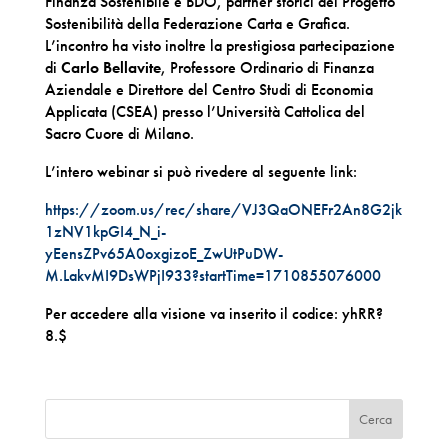
Finanza Sostenibile e BDO, partner storici del Progetto
Sostenibilità della Federazione Carta e Grafica.
L’incontro ha visto inoltre la prestigiosa partecipazione
di
Carlo Bellavite
, Professore Ordinario di Finanza
Aziendale e Direttore del Centro Studi di Economia
Applicata (CSEA) presso l’Università Cattolica del
Sacro Cuore di Milano.
L’intero webinar si può rivedere al seguente link:
https://zoom.us/rec/share/VJ3QaONEFr2An8G2jk
1zNV1kpGI4_N_i-
yEensZPv65A0oxgizoE_ZwUtPuDW-
M.LakvMI9DsWPjI933?startTime=1710855076000
Per accedere alla visione va inserito il codice: yhRR?
8.$