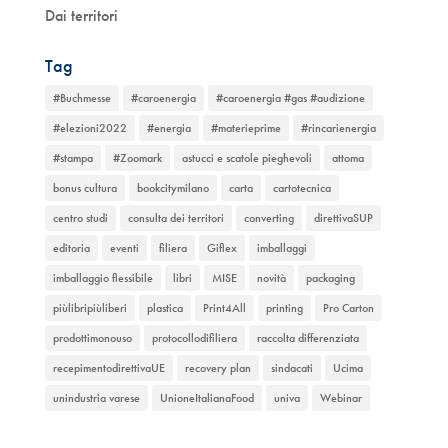
Dai territori
Tag
#Buchmesse
#caroenergia
#caroenergia #gas #audizione
#elezioni2022
#energia
#materieprime
#rincarienergia
#stampa
#Zoomark
astucci e scatole pieghevoli
attoma
bonus cultura
bookcitymilano
carta
cartotecnica
centro studi
consulta dei territori
converting
direttivaSUP
editoria
eventi
filiera
Giflex
imballaggi
imballaggio flessibile
libri
MISE
novità
packaging
piùlibripiùliberi
plastica
Print4All
printing
Pro Carton
prodottimonouso
protocollodifiliera
raccolta differenziata
recepimentodirettivaUE
recovery plan
sindacati
Ucima
unindustria varese
UnioneItalianaFood
univa
Webinar