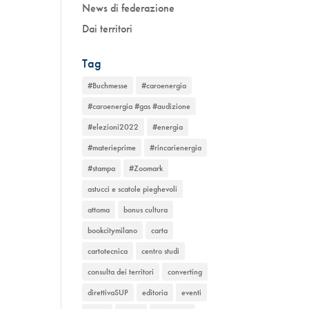
News di federazione
Dai territori
Tag
#Buchmesse
#caroenergia
#caroenergia #gas #audizione
#elezioni2022
#energia
#materieprime
#rincarienergia
#stampa
#Zoomark
astucci e scatole pieghevoli
attoma
bonus cultura
bookcitymilano
carta
cartotecnica
centro studi
consulta dei territori
converting
direttivaSUP
editoria
eventi