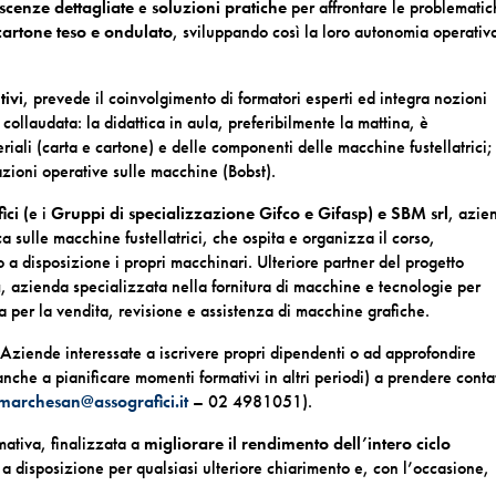
scenze dettagliate
e
soluzioni pratiche
per affrontare le problemati
 cartone teso e ondulato
, sviluppando così la loro autonomia operativ
tivi
, prevede il coinvolgimento di formatori esperti ed integra nozioni
collaudata: la didattica in aula, preferibilmente la mattina, è
ali (carta e cartone) e delle componenti delle macchine fustellatrici;
zioni operative sulle macchine (Bobst).
ici (
e i
Gruppi di specializzazione Gifco e Gifasp) e SBM srl
, azie
 sulle macchine fustellatrici, che ospita e organizza il corso,
 a disposizione i propri macchinari. Ulteriore partner del progetto
a
, azienda specializzata nella fornitura di macchine e tecnologie per
a per la vendita, revisione e assistenza di macchine grafiche.
e Aziende interessate a iscrivere propri dipendenti o ad approfondire
nche a pianificare momenti formativi in altri periodi) a prendere conta
marchesan@assografici.it
– 02 4981051).
mativa, finalizzata a
migliorare il rendimento dell’intero ciclo
 a disposizione per qualsiasi ulteriore chiarimento e, con l’occasione,