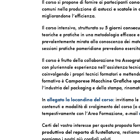
Il corso si propone di fornire ai partecipanti
cono
comuni nella produzione di
astucci e scatole in
migliorandone l’efficienza.
Il corso intensivo, strutturato su
5 giorni consecu
teoriche e pratiche in una metodologia efficace e 
prevalentemente mirata alla conoscenza dei materi
sessioni pratiche pomeridiane prevedono esercita
Il corso è frutto della collaborazione tra
Assograf
con pluriennale esperienza nell’assistenza tecnica
coinvolgendo i propri tecnici formatori e mettendo
formativo è
Camporese Macchine Grafiche sp
l’industria del packaging e della stampa, rinomat
In
allegato la locandina del corso
: invitiamo l
contenuti e modalità di svolgimento del corso (o a
tempestivamente con l’Area Formazione, e-mail
Certi del vostro interesse per questa proposta for
produttivo del reparto di fustellatura
, restiamo
porgiamo i nostri più cordiali saluti.