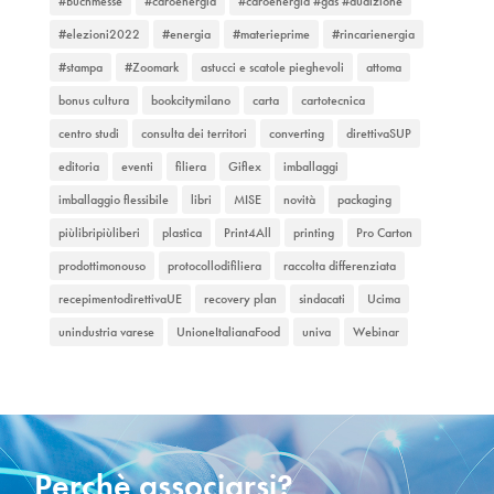
#Buchmesse
#caroenergia
#caroenergia #gas #audizione
#elezioni2022
#energia
#materieprime
#rincarienergia
#stampa
#Zoomark
astucci e scatole pieghevoli
attoma
bonus cultura
bookcitymilano
carta
cartotecnica
centro studi
consulta dei territori
converting
direttivaSUP
editoria
eventi
filiera
Giflex
imballaggi
imballaggio flessibile
libri
MISE
novità
packaging
piùlibripiùliberi
plastica
Print4All
printing
Pro Carton
prodottimonouso
protocollodifiliera
raccolta differenziata
recepimentodirettivaUE
recovery plan
sindacati
Ucima
unindustria varese
UnioneItalianaFood
univa
Webinar
Perchè associarsi?