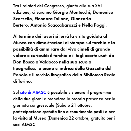
Tra i relatori del Congresso, giunto alla sua XVI
edizione, ci saranno
Giorgio Montecchi
,
Domenico
Scarzello
,
Eleonora Tallone
,
Giancarla
Bertero
,
Antonio Scaccabarozzi
e
Nella Poggi.
Al termine dei lavori si terrà la visita guidata al
Museo con dimostrazioni di stampa sul torchio e la
possibilità di ammirare dal vivo cimeli di grande
valore e curiosità: il torchio e il tagliacarte usati da
Don Bosco a Valdocco nella sua scuola
tipografica, la piano cilindrica della Gazzetta del
Popolo e il torchio litografico della Biblioteca Reale
di Torino.
Sul
sito di AIMSC
è possibile visionare il programma
della due giorni e prenotare la propria presenza per la
giornata congressuale (Sabato 21 ottobre,
partecipazione gratuita fino a esaurimento posti) o per
la visita al Museo (Domenica 22 ottobre, gratuito per i
soci AIMSC.