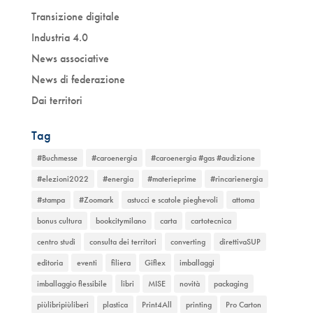
Transizione digitale
Industria 4.0
News associative
News di federazione
Dai territori
Tag
#Buchmesse
#caroenergia
#caroenergia #gas #audizione
#elezioni2022
#energia
#materieprime
#rincarienergia
#stampa
#Zoomark
astucci e scatole pieghevoli
attoma
bonus cultura
bookcitymilano
carta
cartotecnica
centro studi
consulta dei territori
converting
direttivaSUP
editoria
eventi
filiera
Giflex
imballaggi
imballaggio flessibile
libri
MISE
novità
packaging
piùlibripiùliberi
plastica
Print4All
printing
Pro Carton