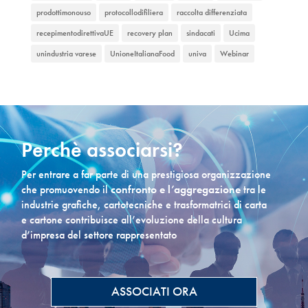
prodottimonouso
protocollodifiliera
raccolta differenziata
recepimentodirettivaUE
recovery plan
sindacati
Ucima
unindustria varese
UnioneItalianaFood
univa
Webinar
Perchè associarsi?
Per entrare a far parte di una prestigiosa organizzazione
che promuovendo il
confronto e l’aggregazione
tra le
industrie grafiche, cartotecniche e trasformatrici di carta
e cartone contribuisce all’evoluzione della cultura
d’impresa del settore rappresentato
ASSOCIATI ORA