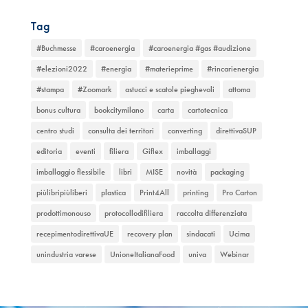
Tag
#Buchmesse
#caroenergia
#caroenergia #gas #audizione
#elezioni2022
#energia
#materieprime
#rincarienergia
#stampa
#Zoomark
astucci e scatole pieghevoli
attoma
bonus cultura
bookcitymilano
carta
cartotecnica
centro studi
consulta dei territori
converting
direttivaSUP
editoria
eventi
filiera
Giflex
imballaggi
imballaggio flessibile
libri
MISE
novità
packaging
piùlibripiùliberi
plastica
Print4All
printing
Pro Carton
prodottimonouso
protocollodifiliera
raccolta differenziata
recepimentodirettivaUE
recovery plan
sindacati
Ucima
unindustria varese
UnioneItalianaFood
univa
Webinar