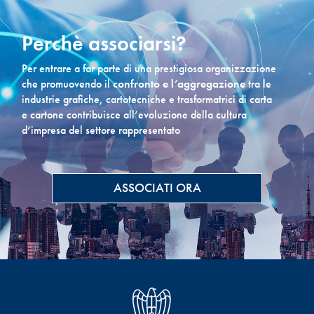
Perchè associarsi?
Per entrare a far parte di una prestigiosa organizzazione
che promuovendo il
confronto e l’aggregazione
tra le
industrie grafiche, cartotecniche e trasformatrici di carta
e cartone contribuisce all’evoluzione della cultura
d’impresa del settore rappresentato
ASSOCIATI ORA