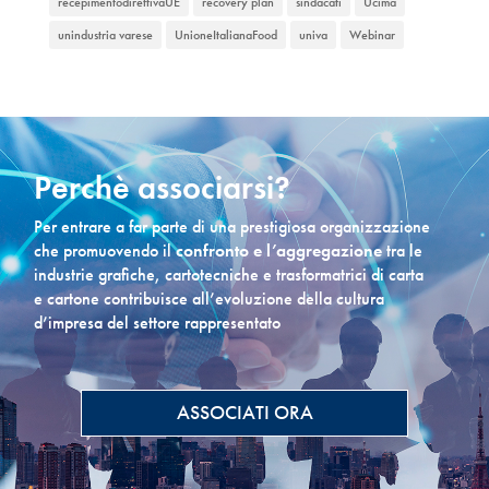
recepimentodirettivaUE
recovery plan
sindacati
Ucima
unindustria varese
UnioneItalianaFood
univa
Webinar
Perchè associarsi?
Per entrare a far parte di una prestigiosa organizzazione
che promuovendo il
confronto e l’aggregazione
tra le
industrie grafiche, cartotecniche e trasformatrici di carta
e cartone contribuisce all’evoluzione della cultura
d’impresa del settore rappresentato
ASSOCIATI ORA