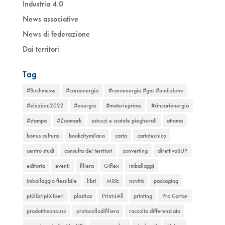
Industria 4.0
News associative
News di federazione
Dai territori
Tag
#Buchmesse
#caroenergia
#caroenergia #gas #audizione
#elezioni2022
#energia
#materieprime
#rincarienergia
#stampa
#Zoomark
astucci e scatole pieghevoli
attoma
bonus cultura
bookcitymilano
carta
cartotecnica
centro studi
consulta dei territori
converting
direttivaSUP
editoria
eventi
filiera
Giflex
imballaggi
imballaggio flessibile
libri
MISE
novità
packaging
piùlibripiùliberi
plastica
Print4All
printing
Pro Carton
prodottimonouso
protocollodifiliera
raccolta differenziata