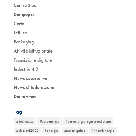
Centro Studi
Dai gruppi
Carta
Lettura
Packaging
Attività istituzionale
Transizione digitale
Industria 4.0
News associative
News di federazione
Dai territori
Tag
#Buchmesse
#caroenergia
#caroenergia #gas #audizione
#elezioni2022
#energia
#materieprime
#rincarienergia