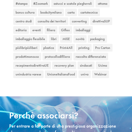
#stampa
#Zoomark
astucci e scatole pieghevoli
attoma
bonus cultura
bookcitymilano
carta
cartotecnica
centro studi
consulta dei territori
converting
direttivaSUP
editoria
eventi
filiera
Giflex
imballaggi
imballaggio flessibile
libri
MISE
novità
packaging
piùlibripiùliberi
plastica
Print4All
printing
Pro Carton
prodottimonouso
protocollodifiliera
raccolta differenziata
recepimentodirettivaUE
recovery plan
sindacati
Ucima
unindustria varese
UnioneItalianaFood
univa
Webinar
Perchè associarsi?
Per entrare a far parte di una prestigiosa organizzazione