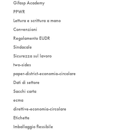
Gifasp Academy
PPWR
Lettura e scrittura a mano
Convenzioni
Regolamento EUDR
Sindacale
Sicurezza sul lavoro
two-sides
paper-district-economia-circolare
Dati di settore
Sacchi carta
ecma
direttive-economia-circolare
Etichette
Imballaggio flessibile