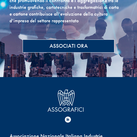
che promuovendo il
confronto e l’aggregazione
tra le
industrie grafiche, cartotecniche e trasformatrici di carta
e cartone contribuisce all’evoluzione della cultura
d’impresa del settore rappresentato
ASSOCIATI ORA
Associazione Nazionale Italiana Industrie