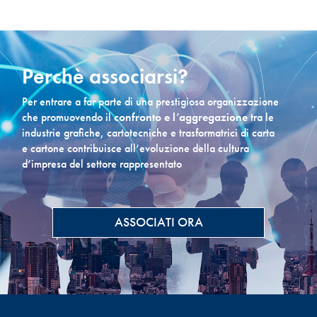
Perchè associarsi?
Per entrare a far parte di una prestigiosa organizzazione
che promuovendo il
confronto e l’aggregazione
tra le
industrie grafiche, cartotecniche e trasformatrici di carta
e cartone contribuisce all’evoluzione della cultura
d’impresa del settore rappresentato
ASSOCIATI ORA