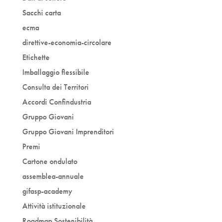
Sacchi carta
ecma
direttive-economia-circolare
Etichette
Imballaggio flessibile
Consulta dei Territori
Accordi Confindustria
Gruppo Giovani
Gruppo Giovani Imprenditori
Premi
Cartone ondulato
assemblea-annuale
gifasp-academy
Attività istituzionale
Roadmap Sostenibilità