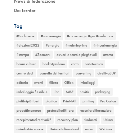
News di federazione
Dai territori
Tag
#Buchmesse
#caroenergia
#caroenergia #gas #audizione
#elezioni2022
#energia
#materieprime
#rincarienergia
#stampa
#Zoomark
astucci e scatole pieghevoli
attoma
bonus cultura
bookcitymilano
carta
cartotecnica
centro studi
consulta dei territori
converting
direttivaSUP
editoria
eventi
filiera
Giflex
imballaggi
imballaggio flessibile
libri
MISE
novità
packaging
piùlibripiùliberi
plastica
Print4All
printing
Pro Carton
prodottimonouso
protocollodifiliera
raccolta differenziata
recepimentodirettivaUE
recovery plan
sindacati
Ucima
unindustria varese
UnioneItalianaFood
univa
Webinar