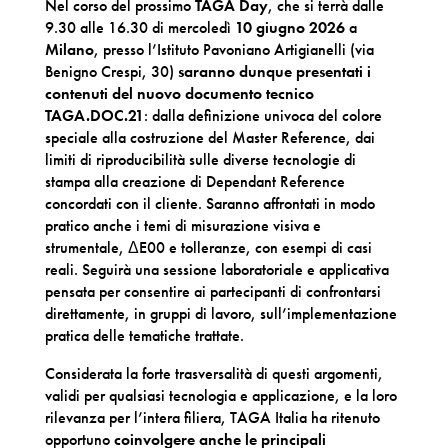
Nel corso del prossimo
TAGA Day
, che si terrà dalle
9.30 alle 16.30 di mercoledì
10 giugno 2026
a
Milano
, presso l’Istituto Pavoniano Artigianelli (via
Benigno Crespi, 30)
saranno dunque presentati i
contenuti del nuovo documento tecnico
TAGA.DOC.21
: dalla definizione univoca del colore
speciale alla costruzione del Master Reference, dai
limiti di riproducibilità sulle diverse tecnologie di
stampa alla creazione di Dependant Reference
concordati con il cliente. Saranno affrontati in modo
pratico anche i temi di misurazione visiva e
strumentale, ΔE00 e tolleranze, con esempi di casi
reali. Seguirà una sessione laboratoriale e applicativa
pensata per consentire ai partecipanti di confrontarsi
direttamente, in gruppi di lavoro, sull’implementazione
pratica delle tematiche trattate.
Considerata la forte trasversalità di questi argomenti,
validi per qualsiasi tecnologia e applicazione, e la loro
rilevanza per l’intera filiera, TAGA Italia ha ritenuto
opportuno
coinvolgere anche le principali