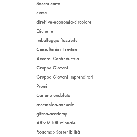
e
Sacchi carta
ecma
direttive-economia-circolare
Etichette
Imballaggio flessibile
Consulta dei Territori
Accordi Confindustria
Gruppo Giovani
Gruppo Giovani Imprenditori
Premi
Cartone ondulato
assemblea-annuale
gifasp-academy
Attività istituzionale
Roadmap Sostenibilità