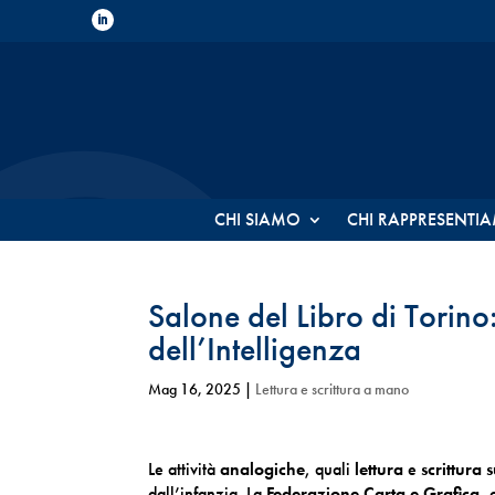
CHI SIAMO
CHI RAPPRESENTI
Salone del Libro di Torino:
dell’Intelligenza
Mag 16, 2025
|
Lettura e scrittura a mano
Le attività
analogiche
, quali
lettura
e
scrittura 
dall’infanzia. La
Federazione Carta e Grafica
, 