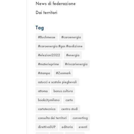
News di federazione
Dai territori
Tag
#Buchmesse
#caroenergia
#caroenergia #gas #audizione
#elezioni2022
#energia
#materieprime
#rincarienergia
#stampa
#Zoomark
astucci e scatole pieghevoli
attoma
bonus cultura
bookcitymilano
carta
cartotecnica
centro studi
consulta dei territori
converting
direttivaSUP
editoria
eventi