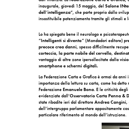
inaugurale, giovedì 15 maggio, del
Salone INte
dell’intelligenza
”, che parte proprio dallo svilu
insostituibile potenziamento tramite gli stimoli e l
Lo ha spiegato bene il neurologo e psicoterapeu
“Intelligenti si diventa”
(Mondadori editore) pres
precoce crea danni,
spesso difficilmente recupe
corteccia, la parte nobile del cervello, destin
vantaggio di altre zone ipersollecitate dalla
visi
smartphone e schermi digitali.
La Federazione Carta e Grafica è ormai da anni i
importanza della lettura su carta, come ha detto ne
Federazione
Emanuele Bona
. E le criticità degl
evidenziate dall’
Osservatorio Carta Penna & Di
state ribadite ieri dal direttore
Andrea Cangini,
dell’intergruppo parlamentare appositamente costi
particolare riferimento al mondo dell’istruzione.