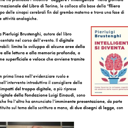
rnazionale del Libro di Torino
, le colloca alla base della “
filiera
ppo delle sinapsi cerebrali fin dal grembo materno e trova una fase di
e attività analogiche.
ta
Pierluigi Brustenghi
, autore del libro
entato nel corso dell’evento. Il
digitale
rabili:
limita lo sviluppo di alcune aree della
ate alle lettura e alla memoria profonda
, a
one superficiale e veloce che avviene tramite
n prima linea nell’evidenziare ruolo e
ll’intervento introduttivo il consigliere della
i
impatti del troppo digitale
, a più riprese
gitale della Fondazione Luigi Einaudi
, sono
che fra l’altro ha annunciato l
’imminente presentazione,
da parte
tuito sul tema della scrittura a mano,
di due disegni di legge
, con