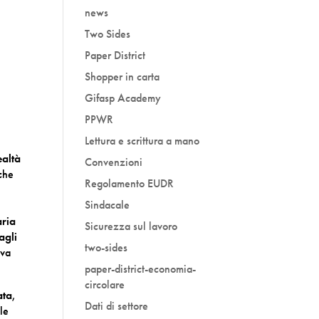
news
Two Sides
Paper District
Shopper in carta
Gifasp Academy
PPWR
Lettura e scrittura a mano
ealtà
Convenzioni
 che
Regolamento EUDR
Sindacale
aria
Sicurezza sul lavoro
agli
two-sides
iva
paper-district-economia-
circolare
ata
,
Dati di settore
le