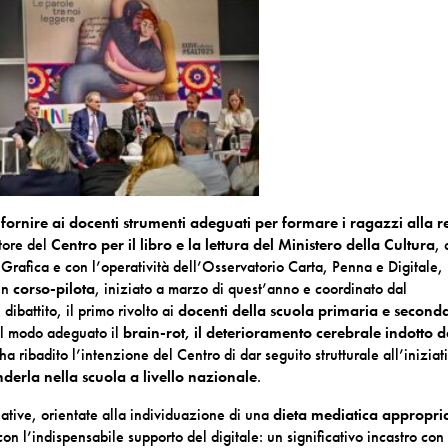
i
fornire ai docenti strumenti adeguati per formare i ragazzi alla r
ttore del
Centro per il libro e la lettura del Ministero della Cultura
,
Grafica e con l’operatività dell’Osservatorio Carta, Penna e Digitale,
 un
corso-pilota
, iniziato a marzo di quest’anno e coordinato dal
dibattito, il primo rivolto ai
docenti della scuola primaria e second
il modo adeguato il
brain-rot, il deterioramento cerebrale indotto d
ha ribadito l’intenzione del Centro di dar seguito strutturale all’iniziat
nderla nella scuola a livello nazionale
.
iative, orientate alla individuazione di una
dieta mediatica appropri
n l’indispensabile supporto del digitale: un significativo incastro con 