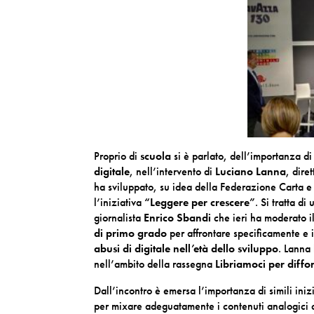
Proprio di
scuola
si è parlato, dell’importanza d
digitale
, nell’intervento di
Luciano Lanna
, dire
ha sviluppato, su idea della Federazione Carta e 
l’iniziativa
“Leggere per crescere”
. Si tratta di
giornalista
Enrico Sbandi
che ieri ha moderato il 
di primo grado
per affrontare specificamente e 
abusi di digitale nell’età dello sviluppo
. Lanna 
nell’ambito della rassegna
Libriamoci per diffo
Dall’incontro è emersa l’importanza di simili iniz
per mixare adeguatamente i contenuti analogici co