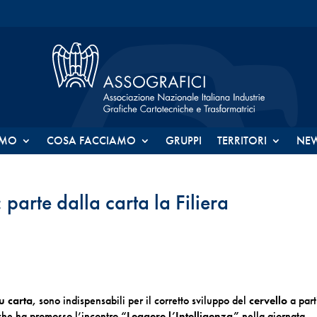
AMO
COSA FACCIAMO
GRUPPI
TERRITORI
NE
 parte dalla carta la Filiera
su carta,
sono indispensabili per il corretto sviluppo del
cervello
a part
che ha promosso l’incontro
“Leggere l’Intelligenza”
nella giornata