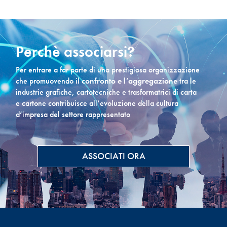
Perchè associarsi?
Per entrare a far parte di una prestigiosa organizzazione
che promuovendo il
confronto e l’aggregazione
tra le
industrie grafiche, cartotecniche e trasformatrici di carta
e cartone contribuisce all’evoluzione della cultura
d’impresa del settore rappresentato
ASSOCIATI ORA