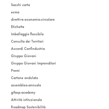
Sacchi carta
ecma
direttive-economia-circolare
Etichette
Imballaggio flessibile
Consulta dei Territori
Accordi Confindustria
Gruppo Giovani
Gruppo Giovani Imprenditori
Premi
Cartone ondulato
assemblea-annuale
gifasp-academy
Attività istituzionale
Roadmap Sostenibilità