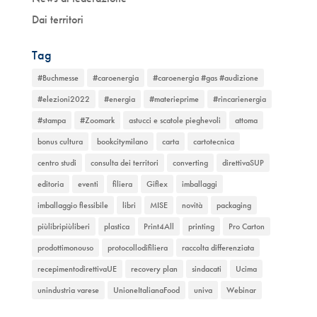
Dai territori
Tag
#Buchmesse
#caroenergia
#caroenergia #gas #audizione
#elezioni2022
#energia
#materieprime
#rincarienergia
#stampa
#Zoomark
astucci e scatole pieghevoli
attoma
bonus cultura
bookcitymilano
carta
cartotecnica
centro studi
consulta dei territori
converting
direttivaSUP
editoria
eventi
filiera
Giflex
imballaggi
imballaggio flessibile
libri
MISE
novità
packaging
piùlibripiùliberi
plastica
Print4All
printing
Pro Carton
prodottimonouso
protocollodifiliera
raccolta differenziata
recepimentodirettivaUE
recovery plan
sindacati
Ucima
unindustria varese
UnioneItalianaFood
univa
Webinar