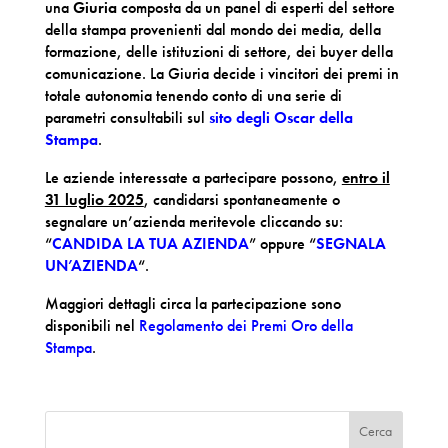
una
Giuria
composta da un panel di esperti del settore
della stampa provenienti dal mondo dei media, della
formazione, delle istituzioni di settore, dei buyer della
comunicazione. La Giuria decide i vincitori dei premi in
totale autonomia tenendo conto di una serie di
parametri consultabili sul
sito degli Oscar della
Stampa
.
Le aziende interessate a partecipare possono,
entro il
31 luglio 2025
, candidarsi spontanea­mente o
segnalare un’azienda meritevole cliccando su:
“
CANDIDA LA TUA AZIENDA
” oppure “
SEGNALA
UN’AZIENDA
“.
Maggiori dettagli circa la partecipazione sono
disponibili nel
Regolamento dei Premi Oro della
Stampa
.