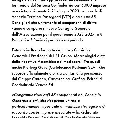
territoriale del Sistema Confindustria con 5.000 imprese
associate, si è tenuta il 21 giugno 2023 nella sede di
Venezia Terminal Passeggeri (VTP) e ha eletto 85
Consiglieri che unitamente ai componenti di diritto
vanno a comporre il nuovo Consiglio Generale
dell’Associazione per il quadriennio 2023-2027, e 8
Probiviri e 5 Revisori per lo stesso periodo.
Entrano inoltre a far parte del nuovo Consiglio
Generale i Presidenti dei 21 Gruppi Merceologici eletti
dalle rispettive Assemblee nei mesi scorsi. Tra questi
anche Pierluigi Gava (Cartotecnica Postumia SpA), che
succede ufficialmente a Silvia Dal Cin alla presidenza
del Gruppo Cartario, Cartotecnica, Grafica, Editrici di
Confindustria Veneto Est.
«
Congratulazioni agli 85 componenti del Consiglio
Generale eletti, che ricoprono un ruolo
particolarmente importante di indirizzo strategico e di
raccordo con le imprese associate
– ha dichiarato
Leopoldo Destro, Presidente di
Confindustria Veneto