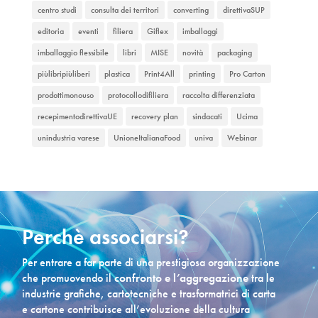
centro studi
consulta dei territori
converting
direttivaSUP
editoria
eventi
filiera
Giflex
imballaggi
imballaggio flessibile
libri
MISE
novità
packaging
piùlibripiùliberi
plastica
Print4All
printing
Pro Carton
prodottimonouso
protocollodifiliera
raccolta differenziata
recepimentodirettivaUE
recovery plan
sindacati
Ucima
unindustria varese
UnioneItalianaFood
univa
Webinar
Perchè associarsi?
Per entrare a far parte di una prestigiosa organizzazione
che promuovendo il
confronto e l’aggregazione
tra le
industrie grafiche, cartotecniche e trasformatrici di carta
e cartone contribuisce all’evoluzione della cultura