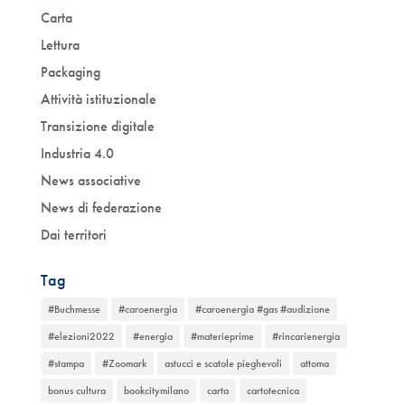
Carta
Lettura
Packaging
Attività istituzionale
Transizione digitale
Industria 4.0
News associative
News di federazione
Dai territori
Tag
#Buchmesse
#caroenergia
#caroenergia #gas #audizione
#elezioni2022
#energia
#materieprime
#rincarienergia
#stampa
#Zoomark
astucci e scatole pieghevoli
attoma
bonus cultura
bookcitymilano
carta
cartotecnica