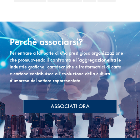
Perchè associarsi?
Per entrare a far parte di una prestigiosa organizzazione
che promuovendo il
confronto e l’aggregazione
tra le
industrie grafiche, cartotecniche e trasformatrici di carta
e cartone contribuisce all’evoluzione della cultura
d’impresa del settore rappresentato
ASSOCIATI ORA