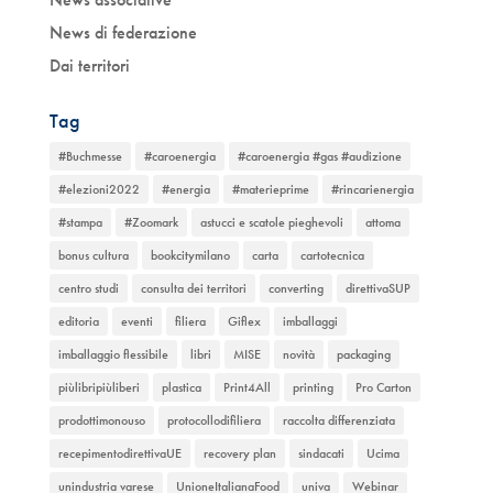
News di federazione
Dai territori
Tag
#Buchmesse
#caroenergia
#caroenergia #gas #audizione
#elezioni2022
#energia
#materieprime
#rincarienergia
#stampa
#Zoomark
astucci e scatole pieghevoli
attoma
bonus cultura
bookcitymilano
carta
cartotecnica
centro studi
consulta dei territori
converting
direttivaSUP
editoria
eventi
filiera
Giflex
imballaggi
imballaggio flessibile
libri
MISE
novità
packaging
piùlibripiùliberi
plastica
Print4All
printing
Pro Carton
prodottimonouso
protocollodifiliera
raccolta differenziata
recepimentodirettivaUE
recovery plan
sindacati
Ucima
unindustria varese
UnioneItalianaFood
univa
Webinar