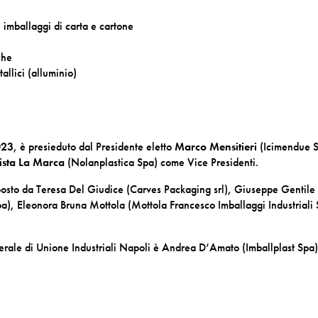
 imballaggi di carta e cartone
che
allici (alluminio)
023
, è presieduto dal Presidente eletto
Marco Mensitieri
(Icimendue S
ista La Marca
(Nolanplastica Spa) come Vice Presidenti.
omposto da Teresa Del Giudice (Carves Packaging srl), Giuseppe Gentile
, Eleonora Bruna Mottola (Mottola Francesco Imballaggi Industriali 
rale di Unione Industriali Napoli è Andrea D’Amato (Imballplast Spa)