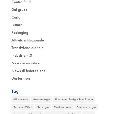
Centro Studi
Dai gruppi
Carta
Lettura
Packaging
Attività istituzionale
Transizione digitale
Industria 4.0
News associative
News di federazione
Dai territori
Tag
#Buchmesse
#caroenergia
#caroenergia #gas #audizione
#elezioni2022
#energia
#materieprime
#rincarienergia