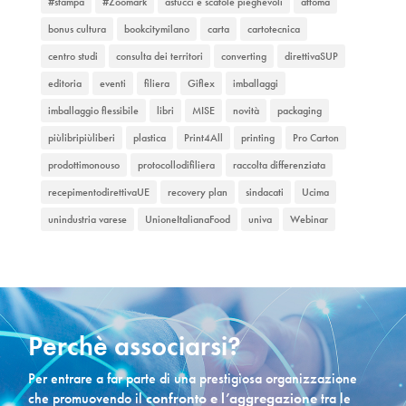
#stampa
#Zoomark
astucci e scatole pieghevoli
attoma
bonus cultura
bookcitymilano
carta
cartotecnica
centro studi
consulta dei territori
converting
direttivaSUP
editoria
eventi
filiera
Giflex
imballaggi
imballaggio flessibile
libri
MISE
novità
packaging
piùlibripiùliberi
plastica
Print4All
printing
Pro Carton
prodottimonouso
protocollodifiliera
raccolta differenziata
recepimentodirettivaUE
recovery plan
sindacati
Ucima
unindustria varese
UnioneItalianaFood
univa
Webinar
Perchè associarsi?
Per entrare a far parte di una prestigiosa organizzazione
che promuovendo il
confronto e l’aggregazione
tra le