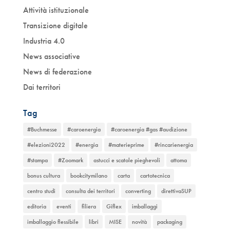
Attività istituzionale
Transizione digitale
Industria 4.0
News associative
News di federazione
Dai territori
Tag
#Buchmesse
#caroenergia
#caroenergia #gas #audizione
#elezioni2022
#energia
#materieprime
#rincarienergia
#stampa
#Zoomark
astucci e scatole pieghevoli
attoma
bonus cultura
bookcitymilano
carta
cartotecnica
centro studi
consulta dei territori
converting
direttivaSUP
editoria
eventi
filiera
Giflex
imballaggi
imballaggio flessibile
libri
MISE
novità
packaging