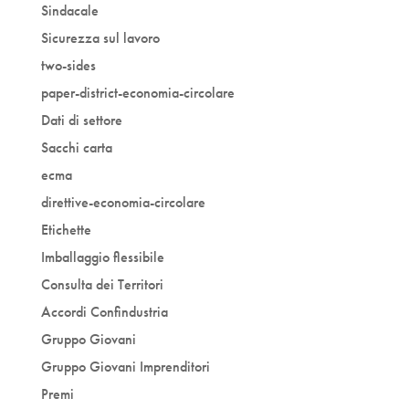
Sindacale
Sicurezza sul lavoro
two-sides
paper-district-economia-circolare
Dati di settore
Sacchi carta
ecma
direttive-economia-circolare
Etichette
Imballaggio flessibile
Consulta dei Territori
Accordi Confindustria
Gruppo Giovani
Gruppo Giovani Imprenditori
Premi