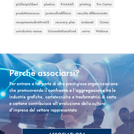
piùlibripiùliberi
plastica
Print4All
printing
Pro Carton
prodottimonouso
protocollodifiliera
raccolta differenziata
recepimentodirettivaUE
recovery plan
sindacati
Ucima
unindustria varese
UnioneItalianaFood
univa
Webinar
Perchè associarsi?
Per entrare a far parte di una prestigiosa organizzazione
che promuovendo il
confronto e l’aggregazione
tra le
industrie grafiche, cartotecniche e trasformatrici di carta
e cartone contribuisce all’evoluzione della cultura
d’impresa del settore rappresentato