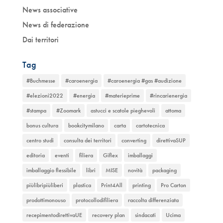
News associative
News di federazione
Dai territori
Tag
#Buchmesse
#caroenergia
#caroenergia #gas #audizione
#elezioni2022
#energia
#materieprime
#rincarienergia
#stampa
#Zoomark
astucci e scatole pieghevoli
attoma
bonus cultura
bookcitymilano
carta
cartotecnica
centro studi
consulta dei territori
converting
direttivaSUP
editoria
eventi
filiera
Giflex
imballaggi
imballaggio flessibile
libri
MISE
novità
packaging
piùlibripiùliberi
plastica
Print4All
printing
Pro Carton
prodottimonouso
protocollodifiliera
raccolta differenziata
recepimentodirettivaUE
recovery plan
sindacati
Ucima