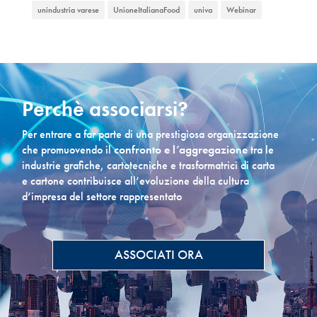
unindustria varese
UnioneItalianaFood
univa
Webinar
Perchè associarsi?
Per entrare a far parte di una prestigiosa organizzazione
che promuovendo il
confronto e l’aggregazione
tra le
industrie grafiche, cartotecniche e trasformatrici di carta
e cartone contribuisce all’evoluzione della cultura
d’impresa del settore rappresentato
ASSOCIATI ORA