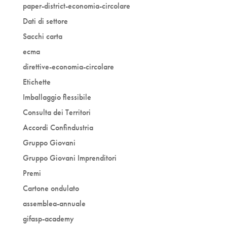
paper-district-economia-circolare
Dati di settore
Sacchi carta
ecma
direttive-economia-circolare
Etichette
Imballaggio flessibile
Consulta dei Territori
Accordi Confindustria
Gruppo Giovani
Gruppo Giovani Imprenditori
Premi
Cartone ondulato
assemblea-annuale
gifasp-academy