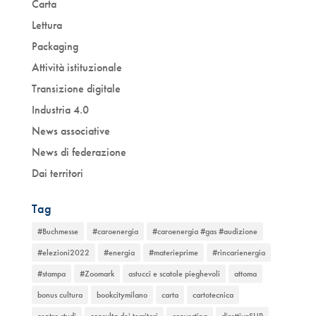
Carta
Lettura
Packaging
Attività istituzionale
Transizione digitale
Industria 4.0
News associative
News di federazione
Dai territori
Tag
#Buchmesse
#caroenergia
#caroenergia #gas #audizione
#elezioni2022
#energia
#materieprime
#rincarienergia
#stampa
#Zoomark
astucci e scatole pieghevoli
attoma
bonus cultura
bookcitymilano
carta
cartotecnica