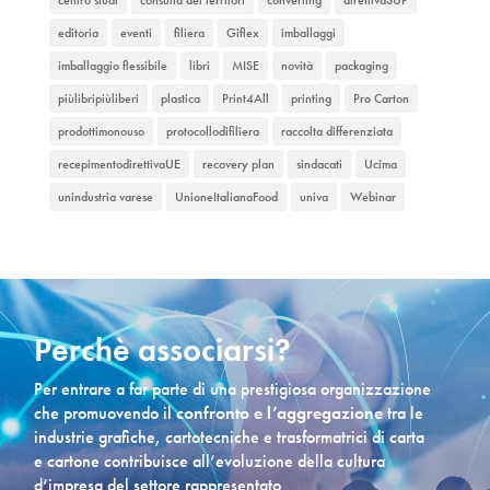
centro studi
consulta dei territori
converting
direttivaSUP
editoria
eventi
filiera
Giflex
imballaggi
imballaggio flessibile
libri
MISE
novità
packaging
piùlibripiùliberi
plastica
Print4All
printing
Pro Carton
prodottimonouso
protocollodifiliera
raccolta differenziata
recepimentodirettivaUE
recovery plan
sindacati
Ucima
unindustria varese
UnioneItalianaFood
univa
Webinar
Perchè associarsi?
Per entrare a far parte di una prestigiosa organizzazione
che promuovendo il
confronto e l’aggregazione
tra le
industrie grafiche, cartotecniche e trasformatrici di carta
e cartone contribuisce all’evoluzione della cultura
d’impresa del settore rappresentato