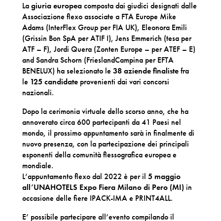
La
giuria europea
composta dai giudici designati dalle
Associazione flexo associate a FTA Europe Mike
Adams (InterFlex Group per FIA UK), Eleonora Emili
(Grissin Bon SpA per ATIF I), Jens Emmerich (tesa per
ATF – F), Jordi Quera (Zonten Europe – per ATEF – E)
and Sandra Schorn (FrieslandCampina per EFTA
BENELUX) ha selezionato le
38 aziende finaliste
fra
le
125 candidate
provenienti dai vari concorsi
nazionali.
Dopo la cerimonia virtuale dello scorso anno, che ha
annoverato circa 600 partecipanti da 41 Paesi nel
mondo, il prossimo appuntamento sarà in finalmente di
nuovo presenza, con la partecipazione dei principali
esponenti della comunità flessografica europea e
mondiale.
L’appuntamento flexo dal 2022 è per il
5 maggio
all’UNAHOTELS Expo Fiera Milano di Pero (MI)
in
occasione delle fiere IPACK-IMA e PRINT4ALL.
E’ possibile partecipare all’evento compilando il