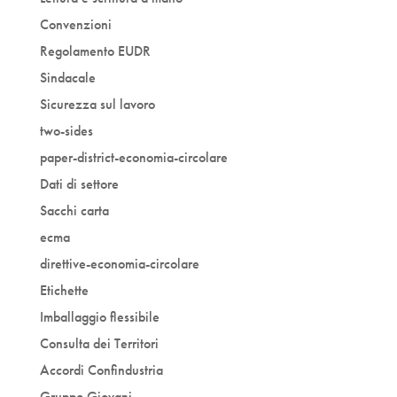
Convenzioni
Regolamento EUDR
Sindacale
Sicurezza sul lavoro
two-sides
paper-district-economia-circolare
Dati di settore
Sacchi carta
ecma
direttive-economia-circolare
Etichette
Imballaggio flessibile
Consulta dei Territori
Accordi Confindustria
Gruppo Giovani