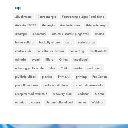
Tag
#Buchmesse
#caroenergia
#caroenergia #gas #audizione
#elezioni2022
#energia
#materieprime
#rincarienergia
#stampa
#Zoomark
astucci e scatole pieghevoli
attoma
bonus cultura
bookcitymilano
carta
cartotecnica
centro studi
consulta dei territori
converting
direttivaSUP
editoria
eventi
filiera
Giflex
imballaggi
imballaggio flessibile
libri
MISE
novità
packaging
piùlibripiùliberi
plastica
Print4All
printing
Pro Carton
prodottimonouso
protocollodifiliera
raccolta differenziata
recepimentodirettivaUE
recovery plan
sindacati
Ucima
unindustria varese
UnioneItalianaFood
univa
Webinar