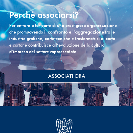
Perchè associarsi?
Per entrare a far parte di una prestigiosa organizzazione
che promuovendo il
confronto e l’aggregazione
tra le
industrie grafiche, cartotecniche e trasformatrici di carta
e cartone contribuisce all’evoluzione della cultura
d’impresa del settore rappresentato
ASSOCIATI ORA