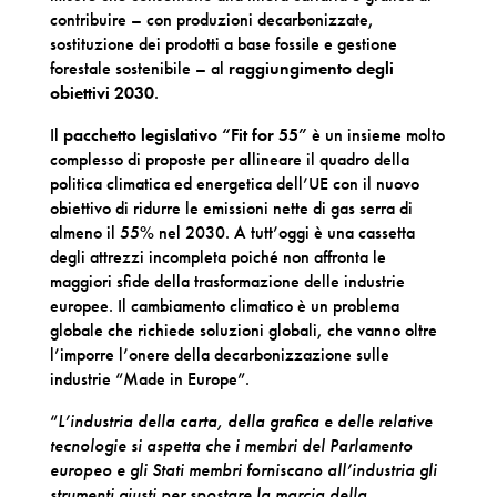
contribuire – con produzioni decarbonizzate,
sostituzione dei prodotti a base fossile e gestione
forestale sostenibile – al
raggiungimento degli
obiettivi 2030
.
Il
pacchetto legislativo “Fit for 55”
è un insieme molto
complesso di proposte per allineare il quadro della
politica climatica ed energetica dell’UE con il nuovo
obiettivo di ridurre le emissioni nette di gas serra di
almeno il 55% nel 2030. A tutt’oggi è una cassetta
degli attrezzi incompleta poiché non affronta le
maggiori sfide della trasformazione delle industrie
europee. Il cambiamento climatico è un problema
globale che richiede soluzioni globali, che vanno oltre
l’imporre l’onere della decarbonizzazione sulle
industrie “Made in Europe”.
“
L’industria della carta, della grafica e delle relative
tecnologie si aspetta che i membri del Parlamento
europeo e gli Stati membri forniscano all’industria gli
strumenti giusti per spostare la marcia della