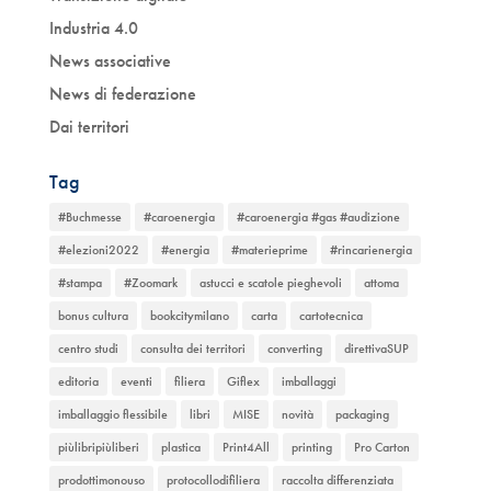
Industria 4.0
News associative
News di federazione
Dai territori
Tag
#Buchmesse
#caroenergia
#caroenergia #gas #audizione
#elezioni2022
#energia
#materieprime
#rincarienergia
#stampa
#Zoomark
astucci e scatole pieghevoli
attoma
bonus cultura
bookcitymilano
carta
cartotecnica
centro studi
consulta dei territori
converting
direttivaSUP
editoria
eventi
filiera
Giflex
imballaggi
imballaggio flessibile
libri
MISE
novità
packaging
piùlibripiùliberi
plastica
Print4All
printing
Pro Carton
prodottimonouso
protocollodifiliera
raccolta differenziata