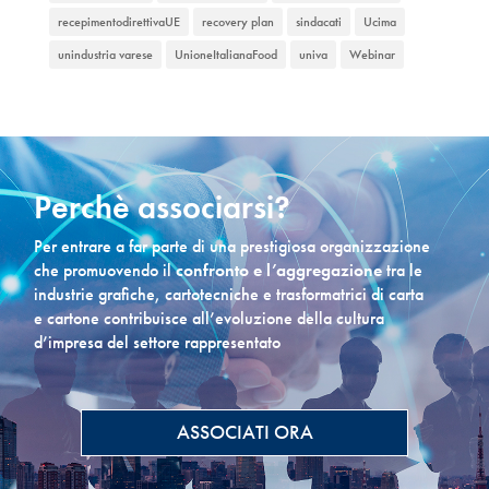
recepimentodirettivaUE
recovery plan
sindacati
Ucima
unindustria varese
UnioneItalianaFood
univa
Webinar
Perchè associarsi?
Per entrare a far parte di una prestigiosa organizzazione
che promuovendo il
confronto e l’aggregazione
tra le
industrie grafiche, cartotecniche e trasformatrici di carta
e cartone contribuisce all’evoluzione della cultura
d’impresa del settore rappresentato
ASSOCIATI ORA