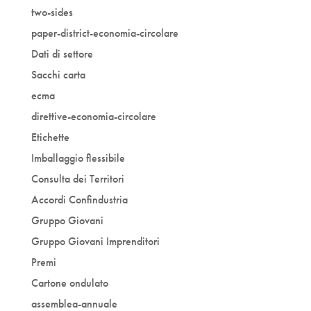
two-sides
paper-district-economia-circolare
Dati di settore
Sacchi carta
ecma
direttive-economia-circolare
Etichette
Imballaggio flessibile
Consulta dei Territori
Accordi Confindustria
Gruppo Giovani
Gruppo Giovani Imprenditori
Premi
Cartone ondulato
assemblea-annuale