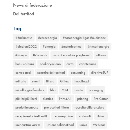
News di federazione
Dai territori
Tag
#Buchmesse
#caroenergia
#caroenergia #gas #audizione
#elezioni2022
#energia
#materieprime
#rincarienergia
#stampa
#Zoomark
astucci e scatole pieghevoli
attoma
bonus cultura
bookcitymilano
carta
cartotecnica
centro studi
consulta dei territori
converting
direttivaSUP
editoria
eventi
filiera
Giflex
imballaggi
imballaggio flessibile
libri
MISE
novità
packaging
piùlibripiùliberi
plastica
Print4All
printing
Pro Carton
prodottimonouso
protocollodifiliera
raccolta differenziata
recepimentodirettivaUE
recovery plan
sindacati
Ucima
unindustria varese
UnioneItalianaFood
univa
Webinar