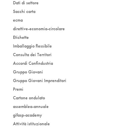
Dati di settore
Sacchi carta
ecma
direttive-economia-circolare
Etichette
Imballaggio flessibile
Consulta dei Territori
Accordi Confindustria
Gruppo Giovani
Gruppo Giovani Imprenditori
Premi
Cartone ondulato
assemblea-annuale
gifasp-academy
Attività istituzionale