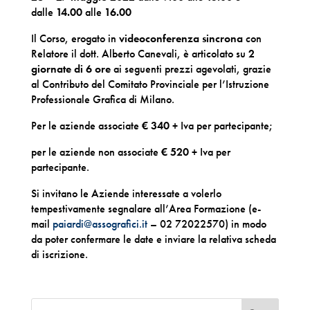
dalle
14.00
alle
16.00
Il Corso, erogato in
videoconferenza sincrona
con
Relatore il dott. Alberto Canevali, è articolato su
2
giornate di 6 ore
ai seguenti prezzi agevolati, grazie
al Contributo del Comitato Provinciale per l’Istruzione
Professionale Grafica di Milano.
Per le aziende associate
€ 340
+ Iva per partecipante;
per le aziende non associate
€ 520
+ Iva per
partecipante.
Si invitano le Aziende interessate a volerlo
tempestivamente segnalare all’Area Formazione (e-
mail
paiardi@assografici.it
– 02 72022570) in modo
da poter confermare le date e inviare la relativa scheda
di iscrizione.