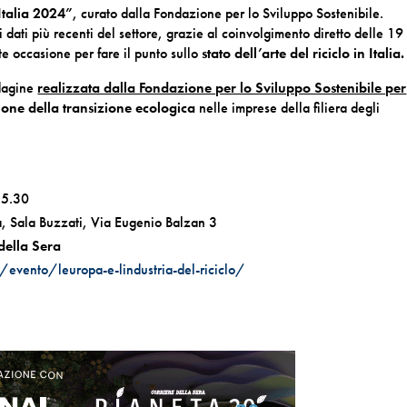
 Italia 2024”
, curato dalla Fondazione per lo Sviluppo Sostenibile.
dati più recenti del settore, grazie al coinvolgimento diretto delle 19
te occasione per fare il punto sullo
stato dell’arte del riciclo in Italia.
ndagine
realizzata dalla Fondazione per lo Sviluppo Sostenibile per
zione della transizione ecologica
nelle imprese della filiera degli
15.30
a, Sala Buzzati, Via Eugenio Balzan 3
della Sera
/evento/leuropa-e-lindustria-del-riciclo/