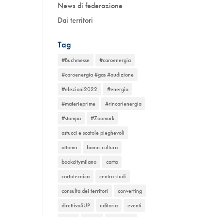
News di federazione
Dai territori
Tag
#Buchmesse
#caroenergia
#caroenergia #gas #audizione
#elezioni2022
#energia
#materieprime
#rincarienergia
#stampa
#Zoomark
astucci e scatole pieghevoli
attoma
bonus cultura
bookcitymilano
carta
cartotecnica
centro studi
consulta dei territori
converting
direttivaSUP
editoria
eventi