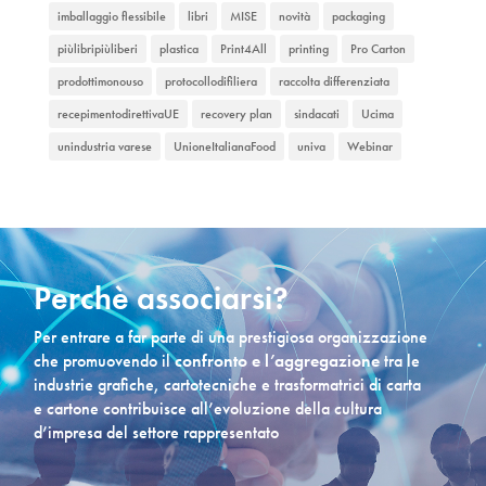
imballaggio flessibile
libri
MISE
novità
packaging
piùlibripiùliberi
plastica
Print4All
printing
Pro Carton
prodottimonouso
protocollodifiliera
raccolta differenziata
recepimentodirettivaUE
recovery plan
sindacati
Ucima
unindustria varese
UnioneItalianaFood
univa
Webinar
Perchè associarsi?
Per entrare a far parte di una prestigiosa organizzazione
che promuovendo il
confronto e l’aggregazione
tra le
industrie grafiche, cartotecniche e trasformatrici di carta
e cartone contribuisce all’evoluzione della cultura
d’impresa del settore rappresentato