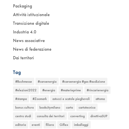
Packaging
Attività istituzionale
Transizione digitale
Industria 4.0
News associative
News di federazione
Dai territori
Tag
#Buchmesse
#caroenergia
#caroenergia #gas #audizione
#elezioni2022
#energia
#materieprime
#rincarienergia
#stampa
#Zoomark
astucci e scatole pieghevoli
attoma
bonus cultura
bookcitymilano
carta
cartotecnica
centro studi
consulta dei territori
converting
direttivaSUP
editoria
eventi
filiera
Giflex
imballaggi