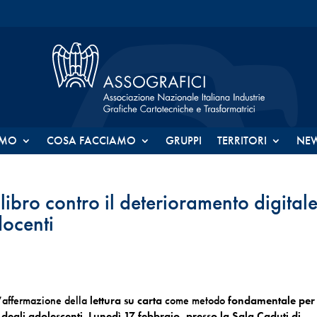
AMO
COSA FACCIAMO
GRUPPI
TERRITORI
NE
libro contro il deterioramento digital
docenti
l’affermazione della
lettura su carta
come metodo
fondamentale per
degli adolescenti
.
Lunedì 17 febbraio, presso la Sala Caduti di