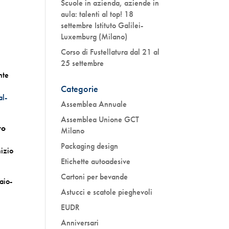
Scuole in azienda, aziende in
aula: talenti al top! 18
settembre Istituto Galilei-
Luxemburg (Milano)
Corso di Fustellatura dal 21 al
25 settembre
nte
Categorie
al-
Assemblea Annuale
Assemblea Unione GCT
ro
Milano
Packaging design
nizio
Etichette autoadesive
Cartoni per bevande
aio-
Astucci e scatole pieghevoli
EUDR
Anniversari