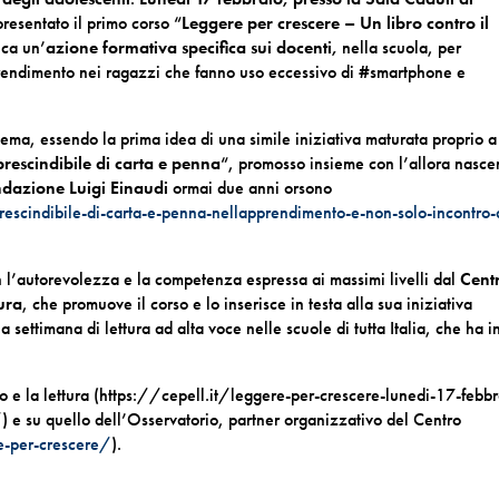
resentato il primo corso “
Leggere per crescere – Un libro contro il
ica un’
azione formativa specifica sui docenti,
nella scuola, per
apprendimento nei ragazzi che fanno uso eccessivo di #smartphone e
tema, essendo la prima idea di una simile iniziativa maturata proprio a
prescindibile di carta e penna
“, promosso insieme con l’allora nasce
ndazione Luigi Einaudi
ormai due anni orsono
rescindibile-di-carta-e-penna-nellapprendimento-e-non-solo-incontro-
on l’autorevolezza e la competenza espressa ai massimi livelli dal
Cent
tura
, che promuove il corso e lo inserisce in testa alla sua iniziativa
na settimana di lettura ad alta voce nelle scuole di tutta Italia, che ha i
ibro e la lettura (https://cepell.it/leggere-per-crescere-lunedi-17-febbr
 e su quello dell’Osservatorio, partner organizzativo del Centro
e-per-crescere/
).