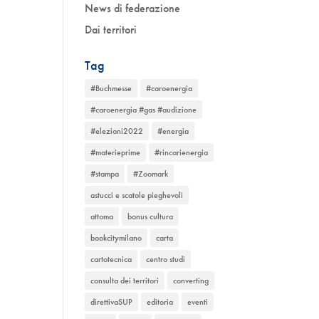
News di federazione
Dai territori
Tag
#Buchmesse
#caroenergia
#caroenergia #gas #audizione
#elezioni2022
#energia
#materieprime
#rincarienergia
#stampa
#Zoomark
astucci e scatole pieghevoli
attoma
bonus cultura
bookcitymilano
carta
cartotecnica
centro studi
consulta dei territori
converting
direttivaSUP
editoria
eventi