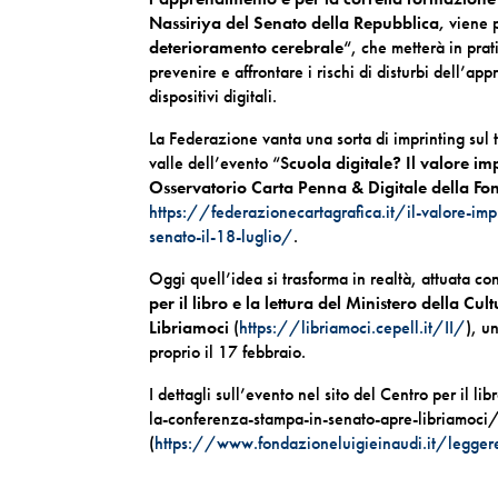
Nassiriya del Senato della Repubblica,
viene p
deterioramento cerebrale
“, che metterà in prat
prevenire e affrontare i rischi di disturbi dell’
dispositivi digitali.
La Federazione vanta una sorta di imprinting sul 
valle dell’evento “S
cuola digitale? Il valore im
Osservatorio Carta Penna & Digitale della Fo
https://federazionecartagrafica.it/il-valore-imp
senato-il-18-luglio/
.
Oggi quell’idea si trasforma in realtà, attuata c
per il libro e la lettura del Ministero della Cul
Libriamoci
(
https://libriamoci.cepell.it/II/
), u
proprio il 17 febbraio.
I dettagli sull’evento nel sito del Centro per il l
la-conferenza-stampa-in-senato-apre-libriamoci/)
(
https://www.fondazioneluigieinaudi.it/legger