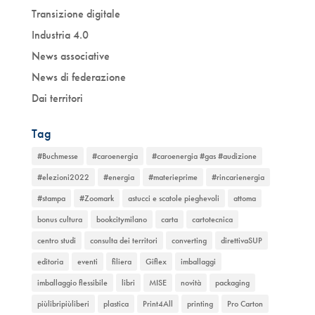
Transizione digitale
Industria 4.0
News associative
News di federazione
Dai territori
Tag
#Buchmesse
#caroenergia
#caroenergia #gas #audizione
#elezioni2022
#energia
#materieprime
#rincarienergia
#stampa
#Zoomark
astucci e scatole pieghevoli
attoma
bonus cultura
bookcitymilano
carta
cartotecnica
centro studi
consulta dei territori
converting
direttivaSUP
editoria
eventi
filiera
Giflex
imballaggi
imballaggio flessibile
libri
MISE
novità
packaging
piùlibripiùliberi
plastica
Print4All
printing
Pro Carton