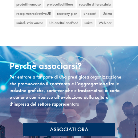
prodottimonouso
protocollodifiliera
raccolta differenziata
recepimentodirettivaUE
recovery plan
sindacati
Ucima
unindustria varese
UnioneItalianaFood
univa
Webinar
Perchè associarsi?
Per entrare a far parte di una prestigiosa organizzazione
che promuovendo il
confronto e l’aggregazione
tra le
industrie grafiche, cartotecniche e trasformatrici di carta
e cartone contribuisce all’evoluzione della cultura
d’impresa del settore rappresentato
ASSOCIATI ORA