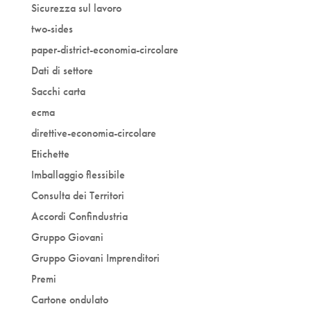
Sicurezza sul lavoro
two-sides
paper-district-economia-circolare
Dati di settore
Sacchi carta
ecma
direttive-economia-circolare
Etichette
Imballaggio flessibile
Consulta dei Territori
Accordi Confindustria
Gruppo Giovani
Gruppo Giovani Imprenditori
Premi
Cartone ondulato