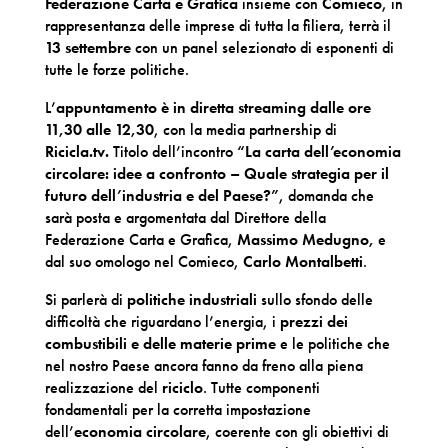
Federazione Carta e Grafica
insieme con
Comieco
, in
rappresentanza delle imprese di tutta la filiera, terrà il
13 settembre
con un panel selezionato di esponenti di
tutte le forze politiche.
L’
appuntamento è in diretta streaming dalle ore
11,30 alle 12,30
, con la media partnership di
Ricicla.tv.
Titolo dell’incontro
“La carta dell’economia
circolare: idee a confronto – Quale strategia per il
futuro dell’industria e del Paese?”
, domanda che
sarà posta e argomentata dal Direttore della
Federazione Carta e Grafica,
Massimo Medugno,
e
dal suo omologo nel Comieco,
Carlo Montalbetti
.
Si parlerà di
politiche industriali
sullo sfondo delle
difficoltà che riguardano l’energia, i
prezzi dei
combustibili e delle materie prime
e le politiche che
nel nostro Paese ancora fanno da freno alla piena
realizzazione del
riciclo
. Tutte componenti
fondamentali per la corretta impostazione
dell’
economia circolare
, coerente con gli obiettivi di