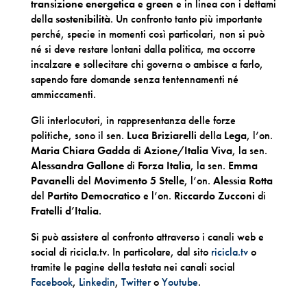
transizione energetica
e
green
e in linea con i dettami
della
sostenibilità
. Un confronto tanto più importante
perché, specie in momenti così particolari, non si può
né si deve restare lontani dalla politica, ma occorre
incalzare e sollecitare chi governa o ambisce a farlo,
sapendo fare domande senza tentennamenti né
ammiccamenti.
Gli interlocutori, in rappresentanza delle forze
politiche, sono il sen.
Luca Briziarelli
della
Lega
, l’on.
Maria Chiara Gadda
di
Azione/Italia Viva
, la sen.
Alessandra Gallone
di
Forza Italia
, la sen.
Emma
Pavanelli
del
Movimento 5 Stelle
, l’on.
Alessia Rotta
del
Partito Democratico
e l’on.
Riccardo Zucconi
di
Fratelli d’Italia
.
Si può assistere al confronto attraverso i canali web e
social di ricicla.tv. In particolare, dal sito
ricicla.tv
o
tramite le pagine della testata nei canali social
Facebook
,
Linkedin
,
Twitter
o
Youtube
.