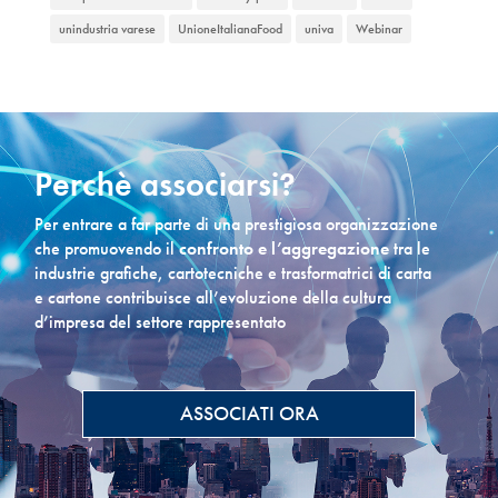
unindustria varese
UnioneItalianaFood
univa
Webinar
Perchè associarsi?
Per entrare a far parte di una prestigiosa organizzazione
che promuovendo il
confronto e l’aggregazione
tra le
industrie grafiche, cartotecniche e trasformatrici di carta
e cartone contribuisce all’evoluzione della cultura
d’impresa del settore rappresentato
ASSOCIATI ORA