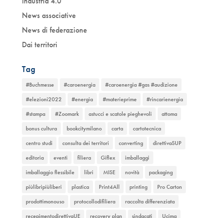
Industria 4.0
News associative
News di federazione
Dai territori
Tag
#Buchmesse
#caroenergia
#caroenergia #gas #audizione
#elezioni2022
#energia
#materieprime
#rincarienergia
#stampa
#Zoomark
astucci e scatole pieghevoli
attoma
bonus cultura
bookcitymilano
carta
cartotecnica
centro studi
consulta dei territori
converting
direttivaSUP
editoria
eventi
filiera
Giflex
imballaggi
imballaggio flessibile
libri
MISE
novità
packaging
piùlibripiùliberi
plastica
Print4All
printing
Pro Carton
prodottimonouso
protocollodifiliera
raccolta differenziata
recepimentodirettivaUE
recovery plan
sindacati
Ucima