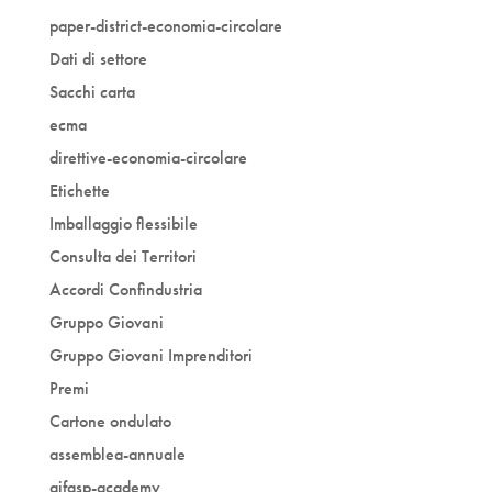
paper-district-economia-circolare
Dati di settore
Sacchi carta
ecma
direttive-economia-circolare
Etichette
Imballaggio flessibile
Consulta dei Territori
Accordi Confindustria
Gruppo Giovani
Gruppo Giovani Imprenditori
Premi
Cartone ondulato
assemblea-annuale
gifasp-academy