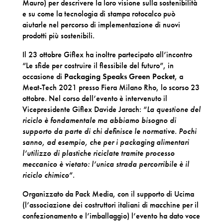
Mauro) per descrivere la loro visione sulla sostenibilità
e su come la tecnologia di stampa rotocalco può
aiutarle nel percorso di implementazione di nuovi
prodotti più sostenibili.
Il 23 ottobre Giflex ha inoltre partecipato all’incontro
“Le sfide per costruire il flessibile del futuro”, in
occasione di
Packaging Speaks Green Pocket
, a
Meat-Tech 2021 presso Fiera Milano Rho, lo scorso 23
ottobre. Nel corso dell’evento è intervenuto il
Vicepresidente Giflex Davide Jarach: “
La questione del
riciclo è fondamentale
ma abbiamo bisogno di
supporto da parte di chi definisce le normative. Pochi
sanno, ad esempio, che per i packaging alimentari
l’utilizzo di plastiche riciclate tramite processo
meccanico è vietato: l’unica strada percorribile è il
riciclo chimico
”.
Organizzato da Pack Media, con il supporto di Ucima
(l’associazione dei costruttori italiani di macchine per il
confezionamento e l’imballaggio) l’evento ha dato voce