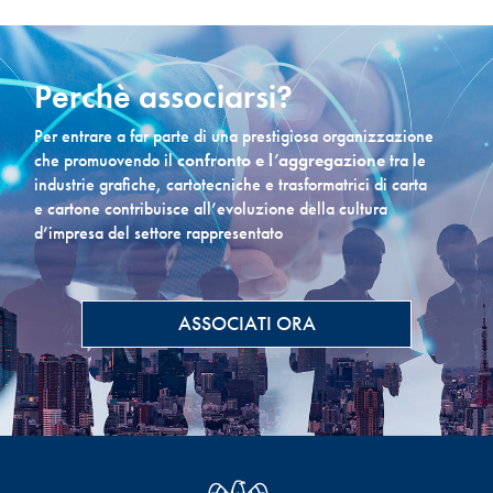
Perchè associarsi?
Per entrare a far parte di una prestigiosa organizzazione
che promuovendo il
confronto e l’aggregazione
tra le
industrie grafiche, cartotecniche e trasformatrici di carta
e cartone contribuisce all’evoluzione della cultura
d’impresa del settore rappresentato
ASSOCIATI ORA