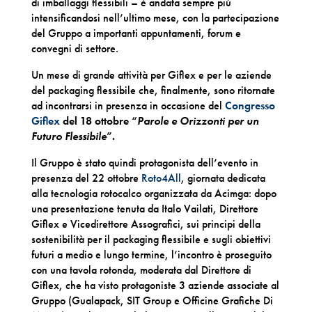
di imballaggi flessibili – è andata sempre più
intensificandosi nell’ultimo mese, con la partecipazione
del Gruppo a importanti appuntamenti, forum e
convegni di settore.
Un mese di grande attività per Giflex e per le aziende
del packaging flessibile che, finalmente, sono ritornate
ad incontrarsi in presenza in occasione del
Congresso
Giflex
del 18 ottobre
“
Parole e Orizzonti per un
Futuro Flessibile
”.
Il Gruppo è stato quindi protagonista dell’evento in
presenza del 22 ottobre
Roto4All
, giornata dedicata
alla tecnologia rotocalco organizzata da Acimga: dopo
una presentazione tenuta da Italo Vailati, Direttore
Giflex e Vicedirettore Assografici, sui principi della
sostenibilità per il packaging flessibile e sugli obiettivi
futuri a medio e lungo termine, l’incontro è proseguito
con una tavola rotonda, moderata dal Direttore di
Giflex, che ha visto protagoniste 3 aziende associate al
Gruppo (Gualapack, SIT Group e Officine Grafiche Di