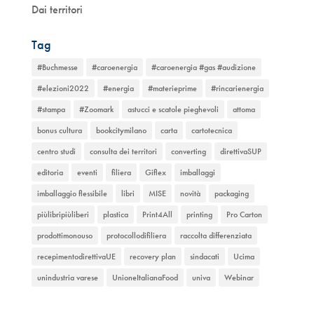
Dai territori
Tag
#Buchmesse
#caroenergia
#caroenergia #gas #audizione
#elezioni2022
#energia
#materieprime
#rincarienergia
#stampa
#Zoomark
astucci e scatole pieghevoli
attoma
bonus cultura
bookcitymilano
carta
cartotecnica
centro studi
consulta dei territori
converting
direttivaSUP
editoria
eventi
filiera
Giflex
imballaggi
imballaggio flessibile
libri
MISE
novità
packaging
piùlibripiùliberi
plastica
Print4All
printing
Pro Carton
prodottimonouso
protocollodifiliera
raccolta differenziata
recepimentodirettivaUE
recovery plan
sindacati
Ucima
unindustria varese
UnioneItalianaFood
univa
Webinar