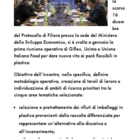
lo
scorso
16
dicem
bre
del Protocollo di Filiera presso la sede del Ministero
dello Sviluppo Economico, si è svolta a gennaio la
prima riunione operativa di Giflex, Ucima e Unione
Italiana Food per dare nuova vita ai pack flessibili in
plastica.
Obiettivo dell’incontro, nello specifico, definire
metodologia operativa, creazione di tavoli di lavoro e
individuazione di ambiti di ricerca prioritari tra le
cinque aree tematiche selezionate:
selezione e pretrattamento dei rifiuti di imballaggi in
plastica provenienti dalla raccolta differenziata per
rappresentare un’alternativa alla discarica o
all’incenerimento;