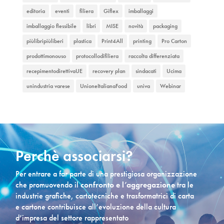
editoria
eventi
filiera
Giflex
imballaggi
imballaggio flessibile
libri
MISE
novità
packaging
piùlibripiùliberi
plastica
Print4All
printing
Pro Carton
prodottimonouso
protocollodifiliera
raccolta differenziata
recepimentodirettivaUE
recovery plan
sindacati
Ucima
unindustria varese
UnioneItalianaFood
univa
Webinar
Perchè associarsi?
Per entrare a far parte di una prestigiosa organizzazione
che promuovendo il
confronto e l’aggregazione
tra le
industrie grafiche, cartotecniche e trasformatrici di carta
e cartone contribuisce all’evoluzione della cultura
d’impresa del settore rappresentato