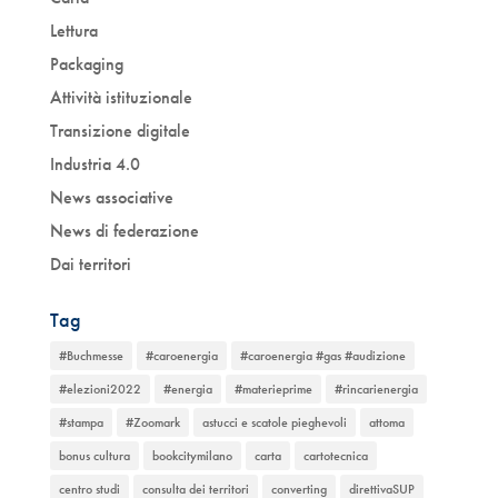
Lettura
Packaging
Attività istituzionale
Transizione digitale
Industria 4.0
News associative
News di federazione
Dai territori
Tag
#Buchmesse
#caroenergia
#caroenergia #gas #audizione
#elezioni2022
#energia
#materieprime
#rincarienergia
#stampa
#Zoomark
astucci e scatole pieghevoli
attoma
bonus cultura
bookcitymilano
carta
cartotecnica
centro studi
consulta dei territori
converting
direttivaSUP