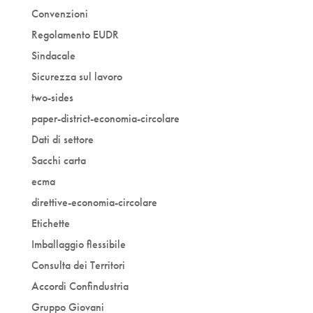
Convenzioni
Regolamento EUDR
Sindacale
Sicurezza sul lavoro
two-sides
paper-district-economia-circolare
Dati di settore
Sacchi carta
ecma
direttive-economia-circolare
Etichette
Imballaggio flessibile
Consulta dei Territori
Accordi Confindustria
Gruppo Giovani